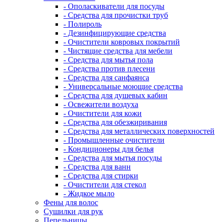
- Ополаскиватели для посуды
- Средства для прочистки труб
- Полироль
- Дезинфицирующие средства
- Очистители ковровых покрытий
- Чистящие средства для мебели
- Средства для мытья пола
- Средства против плесени
- Средства для санфаянса
- Универсальные моющие средства
- Средства для душевых кабин
- Освежители воздуха
- Очистители для кожи
- Средства для обезжиривания
- Средства для металлических поверхностей
- Промышленные очистители
- Кондиционеры для белья
- Средства для мытья посуды
- Средства для ванн
- Средства для стирки
- Очистители для стекол
- Жидкое мыло
Фены для волос
Сушилки для рук
Пепельницы