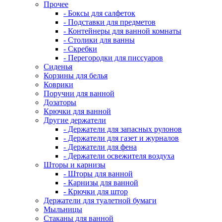
Прочее
- Боксы для салфеток
- Подставки для предметов
- Контейнеры для ванной комнаты
- Столики для ванны
- Скребки
- Перегородки для писсуаров
Сиденья
Корзины для белья
Коврики
Поручни для ванной
Дозаторы
Крючки для ванной
Другие держатели
- Держатели для запасных рулонов
- Держатели для газет и журналов
- Держатели для фена
- Держатели освежителя воздуха
Шторы и карнизы
- Шторы для ванной
- Карнизы для ванной
- Крючки для штор
Держатели для туалетной бумаги
Мыльницы
Стаканы для ванной