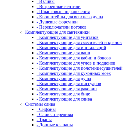
- Изливы
- Встроенные вентили
- Шланговые подключения
- Кронштейны для верхнего душа
- Душевые форсунки
- Переключатели потоков
Комплектующие для сантехники
- Комплектующие для унитазов
- Комплектующие для смесителей и кранов
- Комплектующие для инсталляций
- Комплектующие для ванн
- Комплектующие для кабин и боксов
- Комплектующие для углов и поддонов
- Комплектующие для полотенцесушителей
- Комплектующие для кухонных моек
- Комплектующие для душа
- Комплектующие для писсуаров
- Комплектующие для раковин
- Комплектующие для биде
- Комплектующие для слива
Системы слива
- Сифоны
- Сливы-переливы
- Трапы
- Донные клапаны