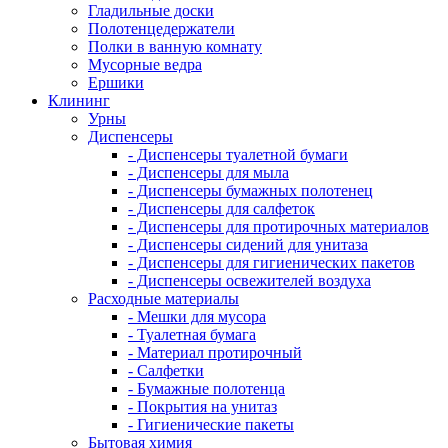
Гладильные доски
Полотенцедержатели
Полки в ванную комнату
Мусорные ведра
Ершики
Клининг
Урны
Диспенсеры
- Диспенсеры туалетной бумаги
- Диспенсеры для мыла
- Диспенсеры бумажных полотенец
- Диспенсеры для салфеток
- Диспенсеры для протирочных материалов
- Диспенсеры сидений для унитаза
- Диспенсеры для гигиенических пакетов
- Диспенсеры освежителей воздуха
Расходные материалы
- Мешки для мусора
- Туалетная бумага
- Материал протирочный
- Салфетки
- Бумажные полотенца
- Покрытия на унитаз
- Гигиенические пакеты
Бытовая химия