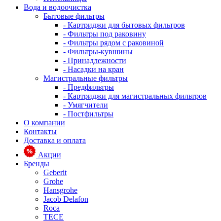
Вода и водоочистка
Бытовые фильтры
- Картриджи для бытовых фильтров
- Фильтры под раковину
- Фильтры рядом с раковиной
- Фильтры-кувшины
- Принадлежности
- Насадки на кран
Магистральные фильтры
- Предфильтры
- Картриджи для магистральных фильтров
- Умягчители
- Постфильтры
О компании
Контакты
Доставка и оплата
Акции
Бренды
Geberit
Grohe
Hansgrohe
Jacob Delafon
Roca
TECE