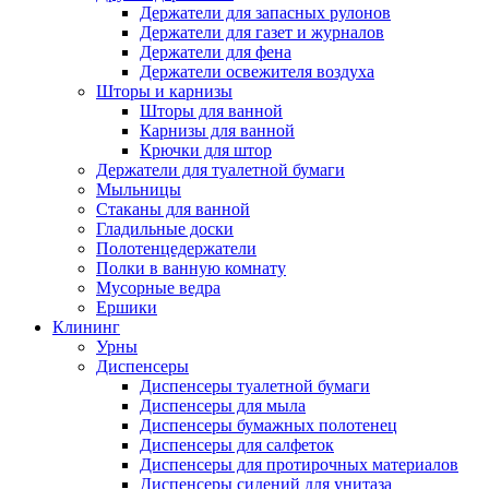
Держатели для запасных рулонов
Держатели для газет и журналов
Держатели для фена
Держатели освежителя воздуха
Шторы и карнизы
Шторы для ванной
Карнизы для ванной
Крючки для штор
Держатели для туалетной бумаги
Мыльницы
Стаканы для ванной
Гладильные доски
Полотенцедержатели
Полки в ванную комнату
Мусорные ведра
Ершики
Клининг
Урны
Диспенсеры
Диспенсеры туалетной бумаги
Диспенсеры для мыла
Диспенсеры бумажных полотенец
Диспенсеры для салфеток
Диспенсеры для протирочных материалов
Диспенсеры сидений для унитаза