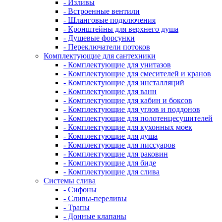
- Изливы
- Встроенные вентили
- Шланговые подключения
- Кронштейны для верхнего душа
- Душевые форсунки
- Переключатели потоков
Комплектующие для сантехники
- Комплектующие для унитазов
- Комплектующие для смесителей и кранов
- Комплектующие для инсталляций
- Комплектующие для ванн
- Комплектующие для кабин и боксов
- Комплектующие для углов и поддонов
- Комплектующие для полотенцесушителей
- Комплектующие для кухонных моек
- Комплектующие для душа
- Комплектующие для писсуаров
- Комплектующие для раковин
- Комплектующие для биде
- Комплектующие для слива
Системы слива
- Сифоны
- Сливы-переливы
- Трапы
- Донные клапаны