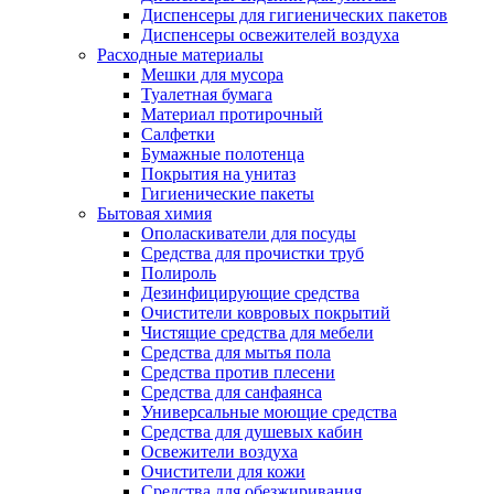
Диспенсеры для гигиенических пакетов
Диспенсеры освежителей воздуха
Расходные материалы
Мешки для мусора
Туалетная бумага
Материал протирочный
Салфетки
Бумажные полотенца
Покрытия на унитаз
Гигиенические пакеты
Бытовая химия
Ополаскиватели для посуды
Средства для прочистки труб
Полироль
Дезинфицирующие средства
Очистители ковровых покрытий
Чистящие средства для мебели
Средства для мытья пола
Средства против плесени
Средства для санфаянса
Универсальные моющие средства
Средства для душевых кабин
Освежители воздуха
Очистители для кожи
Средства для обезжиривания