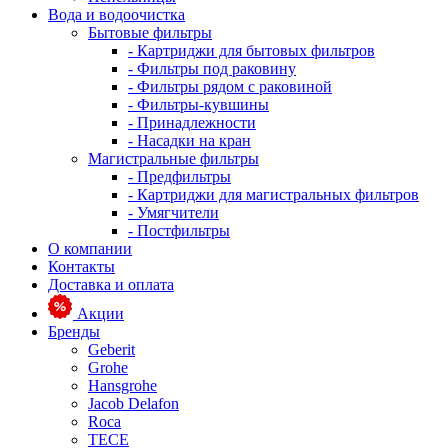
Вода и водоочистка
Бытовые фильтры
- Картриджи для бытовых фильтров
- Фильтры под раковину
- Фильтры рядом с раковиной
- Фильтры-кувшины
- Принадлежности
- Насадки на кран
Магистральные фильтры
- Предфильтры
- Картриджи для магистральных фильтров
- Умягчители
- Постфильтры
О компании
Контакты
Доставка и оплата
Акции
Бренды
Geberit
Grohe
Hansgrohe
Jacob Delafon
Roca
TECE