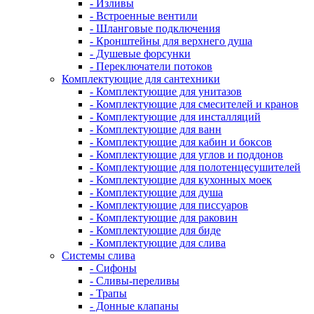
- Изливы
- Встроенные вентили
- Шланговые подключения
- Кронштейны для верхнего душа
- Душевые форсунки
- Переключатели потоков
Комплектующие для сантехники
- Комплектующие для унитазов
- Комплектующие для смесителей и кранов
- Комплектующие для инсталляций
- Комплектующие для ванн
- Комплектующие для кабин и боксов
- Комплектующие для углов и поддонов
- Комплектующие для полотенцесушителей
- Комплектующие для кухонных моек
- Комплектующие для душа
- Комплектующие для писсуаров
- Комплектующие для раковин
- Комплектующие для биде
- Комплектующие для слива
Системы слива
- Сифоны
- Сливы-переливы
- Трапы
- Донные клапаны