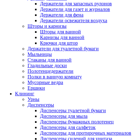
Держатели для запасных рулонов
Держатели для газет и журналов
Держатели для фена
Держатели освежителя воздуха
Шторы и карнизы
Шторы для ванной
Карнизы для ванной
Крючки для штор
Держатели для туалетной бумаги
Мыльницы
Стаканы для ванной
Гладильные доски
Полотенцедержатели
Полки в ванную комнату
Мусорные ведра
Ершики
Клининг
Урны
Диспенсеры
Диспенсеры туалетной бумаги
Диспенсеры для мыла
Диспенсеры бумажных полотенец
Диспенсеры для салфеток
Диспенсеры для протирочных материалов
Диспенсеры сидений для унитаза