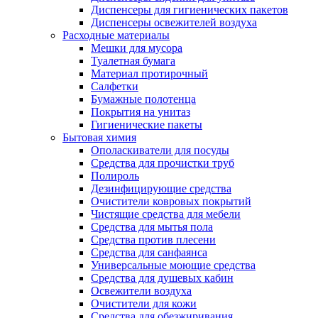
Диспенсеры для гигиенических пакетов
Диспенсеры освежителей воздуха
Расходные материалы
Мешки для мусора
Туалетная бумага
Материал протирочный
Салфетки
Бумажные полотенца
Покрытия на унитаз
Гигиенические пакеты
Бытовая химия
Ополаскиватели для посуды
Средства для прочистки труб
Полироль
Дезинфицирующие средства
Очистители ковровых покрытий
Чистящие средства для мебели
Средства для мытья пола
Средства против плесени
Средства для санфаянса
Универсальные моющие средства
Средства для душевых кабин
Освежители воздуха
Очистители для кожи
Средства для обезжиривания