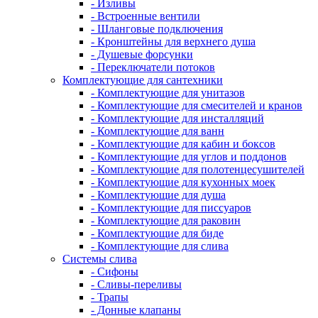
- Изливы
- Встроенные вентили
- Шланговые подключения
- Кронштейны для верхнего душа
- Душевые форсунки
- Переключатели потоков
Комплектующие для сантехники
- Комплектующие для унитазов
- Комплектующие для смесителей и кранов
- Комплектующие для инсталляций
- Комплектующие для ванн
- Комплектующие для кабин и боксов
- Комплектующие для углов и поддонов
- Комплектующие для полотенцесушителей
- Комплектующие для кухонных моек
- Комплектующие для душа
- Комплектующие для писсуаров
- Комплектующие для раковин
- Комплектующие для биде
- Комплектующие для слива
Системы слива
- Сифоны
- Сливы-переливы
- Трапы
- Донные клапаны