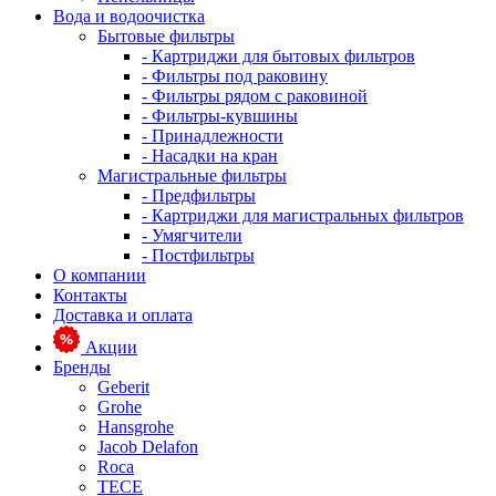
Вода и водоочистка
Бытовые фильтры
- Картриджи для бытовых фильтров
- Фильтры под раковину
- Фильтры рядом с раковиной
- Фильтры-кувшины
- Принадлежности
- Насадки на кран
Магистральные фильтры
- Предфильтры
- Картриджи для магистральных фильтров
- Умягчители
- Постфильтры
О компании
Контакты
Доставка и оплата
Акции
Бренды
Geberit
Grohe
Hansgrohe
Jacob Delafon
Roca
TECE