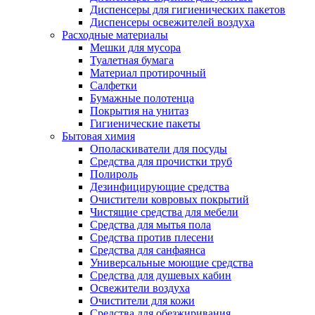
Диспенсеры для гигиенических пакетов
Диспенсеры освежителей воздуха
Расходные материалы
Мешки для мусора
Туалетная бумага
Материал протирочный
Салфетки
Бумажные полотенца
Покрытия на унитаз
Гигиенические пакеты
Бытовая химия
Ополаскиватели для посуды
Средства для прочистки труб
Полироль
Дезинфицирующие средства
Очистители ковровых покрытий
Чистящие средства для мебели
Средства для мытья пола
Средства против плесени
Средства для санфаянса
Универсальные моющие средства
Средства для душевых кабин
Освежители воздуха
Очистители для кожи
Средства для обезжиривания