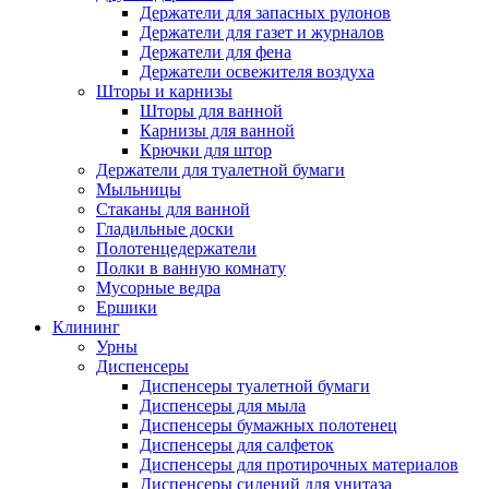
Держатели для запасных рулонов
Держатели для газет и журналов
Держатели для фена
Держатели освежителя воздуха
Шторы и карнизы
Шторы для ванной
Карнизы для ванной
Крючки для штор
Держатели для туалетной бумаги
Мыльницы
Стаканы для ванной
Гладильные доски
Полотенцедержатели
Полки в ванную комнату
Мусорные ведра
Ершики
Клининг
Урны
Диспенсеры
Диспенсеры туалетной бумаги
Диспенсеры для мыла
Диспенсеры бумажных полотенец
Диспенсеры для салфеток
Диспенсеры для протирочных материалов
Диспенсеры сидений для унитаза