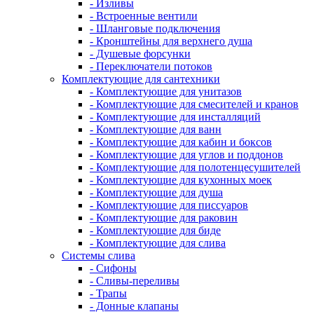
- Изливы
- Встроенные вентили
- Шланговые подключения
- Кронштейны для верхнего душа
- Душевые форсунки
- Переключатели потоков
Комплектующие для сантехники
- Комплектующие для унитазов
- Комплектующие для смесителей и кранов
- Комплектующие для инсталляций
- Комплектующие для ванн
- Комплектующие для кабин и боксов
- Комплектующие для углов и поддонов
- Комплектующие для полотенцесушителей
- Комплектующие для кухонных моек
- Комплектующие для душа
- Комплектующие для писсуаров
- Комплектующие для раковин
- Комплектующие для биде
- Комплектующие для слива
Системы слива
- Сифоны
- Сливы-переливы
- Трапы
- Донные клапаны