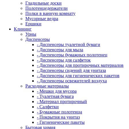
Гладильные доски
Полотенцедержатели
Полки в ванную комнату
Мусорные ведра
Ершики
Клининг
Урны
Диспенсеры
- Диспенсеры туалетной бумаги
- Диспенсеры для мыла
- Диспенсеры бумажных полотенец
- Диспенсеры для салфеток
- Диспенсеры для протирочных материалов
- Диспенсеры сидений для унитаза
- Диспенсеры для гигиенических пакетов
- Диспенсеры освежителей воздуха
Расходные материалы
- Мешки для мусора
- Туалетная бумага
- Материал протирочный
- Салфетки
- Бумажные полотенца
- Покрытия на унитаз
- Гигиенические пакеты
Бытовая химия