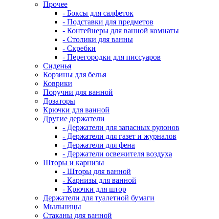
Прочее
- Боксы для салфеток
- Подставки для предметов
- Контейнеры для ванной комнаты
- Столики для ванны
- Скребки
- Перегородки для писсуаров
Сиденья
Корзины для белья
Коврики
Поручни для ванной
Дозаторы
Крючки для ванной
Другие держатели
- Держатели для запасных рулонов
- Держатели для газет и журналов
- Держатели для фена
- Держатели освежителя воздуха
Шторы и карнизы
- Шторы для ванной
- Карнизы для ванной
- Крючки для штор
Держатели для туалетной бумаги
Мыльницы
Стаканы для ванной