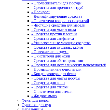
- Ополаскиватели для посуды
- Средства для прочистки труб
- Полироль
- Дезинфицирующие средства
- Очистители ковровых покрытий
- Чистящие средства для мебели
- Средства для мытья пола
- Средства против плесени
- Средства для санфаянса
- Универсальные моющие средства
- Средства для душевых кабин
- Освежители воздуха
- Очистители для кожи
- Средства для обезжиривания
- Средства для металлических поверхностей
- Промышленные очистители
- Кондиционеры для белья
- Средства для мытья посуды
- Средства для ванн
- Средства для стирки
- Очистители для стекол
- Жидкое мыло
Фены для волос
Сушилки для рук
Пепельницы