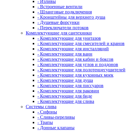
- Изливы
- Встроенные вентили
- Шланговые подключения
- Кронштейны для верхнего душа
- Душевые форсунки
- Переключатели потоков
Комплектующие для сантехники
- Комплектующие для унитазов
- Комплектующие для смесителей и кранов
- Комплектующие для инсталляций
- Комплектующие для ванн
- Комплектующие для кабин и боксов
- Комплектующие для углов и поддонов
- Комплектующие для полотенцесушителей
- Комплектующие для кухонных моек
- Комплектующие для душа
- Комплектующие для писсуаров
- Комплектующие для раковин
- Комплектующие для биде
- Комплектующие для слива
Системы слива
- Сифоны
- Сливы-переливы
- Трапы
- Донные клапаны