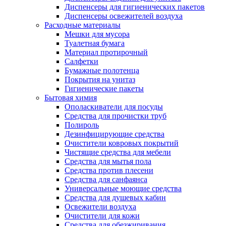
Диспенсеры для гигиенических пакетов
Диспенсеры освежителей воздуха
Расходные материалы
Мешки для мусора
Туалетная бумага
Материал протирочный
Салфетки
Бумажные полотенца
Покрытия на унитаз
Гигиенические пакеты
Бытовая химия
Ополаскиватели для посуды
Средства для прочистки труб
Полироль
Дезинфицирующие средства
Очистители ковровых покрытий
Чистящие средства для мебели
Средства для мытья пола
Средства против плесени
Средства для санфаянса
Универсальные моющие средства
Средства для душевых кабин
Освежители воздуха
Очистители для кожи
Средства для обезжиривания