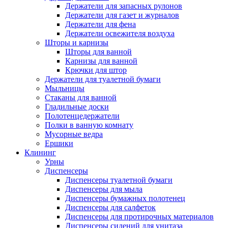
Держатели для запасных рулонов
Держатели для газет и журналов
Держатели для фена
Держатели освежителя воздуха
Шторы и карнизы
Шторы для ванной
Карнизы для ванной
Крючки для штор
Держатели для туалетной бумаги
Мыльницы
Стаканы для ванной
Гладильные доски
Полотенцедержатели
Полки в ванную комнату
Мусорные ведра
Ершики
Клининг
Урны
Диспенсеры
Диспенсеры туалетной бумаги
Диспенсеры для мыла
Диспенсеры бумажных полотенец
Диспенсеры для салфеток
Диспенсеры для протирочных материалов
Диспенсеры сидений для унитаза