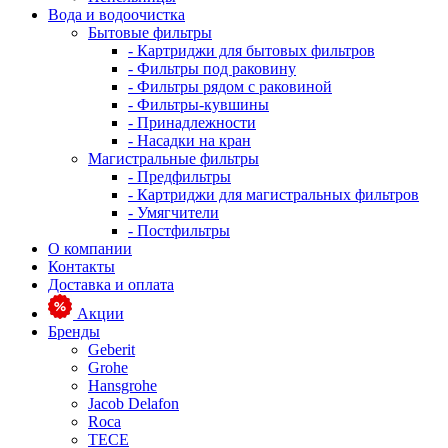
Вода и водоочистка
Бытовые фильтры
- Картриджи для бытовых фильтров
- Фильтры под раковину
- Фильтры рядом с раковиной
- Фильтры-кувшины
- Принадлежности
- Насадки на кран
Магистральные фильтры
- Предфильтры
- Картриджи для магистральных фильтров
- Умягчители
- Постфильтры
О компании
Контакты
Доставка и оплата
Акции
Бренды
Geberit
Grohe
Hansgrohe
Jacob Delafon
Roca
TECE