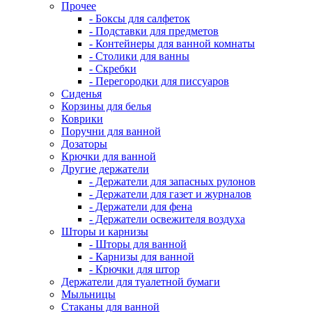
Прочее
- Боксы для салфеток
- Подставки для предметов
- Контейнеры для ванной комнаты
- Столики для ванны
- Скребки
- Перегородки для писсуаров
Сиденья
Корзины для белья
Коврики
Поручни для ванной
Дозаторы
Крючки для ванной
Другие держатели
- Держатели для запасных рулонов
- Держатели для газет и журналов
- Держатели для фена
- Держатели освежителя воздуха
Шторы и карнизы
- Шторы для ванной
- Карнизы для ванной
- Крючки для штор
Держатели для туалетной бумаги
Мыльницы
Стаканы для ванной