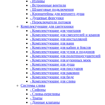
- Изливы
- Встроенные вентили
- Шланговые подключения
- Кронштейны для верхнего душа
- Душевые форсунки
- Переключатели потоков
Комплектующие для сантехники
- Комплектующие для унитазов
- Комплектующие для смесителей и кранов
- Комплектующие для инсталляций
- Комплектующие для ванн
- Комплектующие для кабин и боксов
- Комплектующие для углов и поддонов
- Комплектующие для полотенцесушителей
- Комплектующие для кухонных моек
- Комплектующие для душа
- Комплектующие для писсуаров
- Комплектующие для раковин
- Комплектующие для биде
- Комплектующие для слива
Системы слива
- Сифоны
- Сливы-переливы
- Трапы
- Донные клапаны