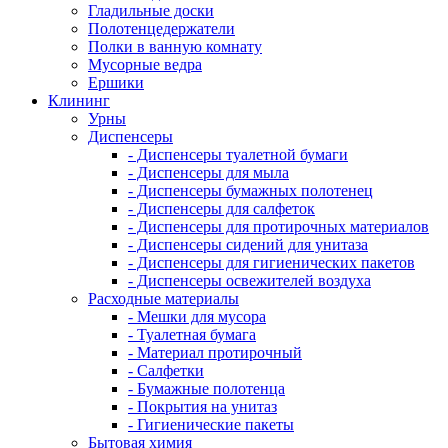
Гладильные доски
Полотенцедержатели
Полки в ванную комнату
Мусорные ведра
Ершики
Клининг
Урны
Диспенсеры
- Диспенсеры туалетной бумаги
- Диспенсеры для мыла
- Диспенсеры бумажных полотенец
- Диспенсеры для салфеток
- Диспенсеры для протирочных материалов
- Диспенсеры сидений для унитаза
- Диспенсеры для гигиенических пакетов
- Диспенсеры освежителей воздуха
Расходные материалы
- Мешки для мусора
- Туалетная бумага
- Материал протирочный
- Салфетки
- Бумажные полотенца
- Покрытия на унитаз
- Гигиенические пакеты
Бытовая химия