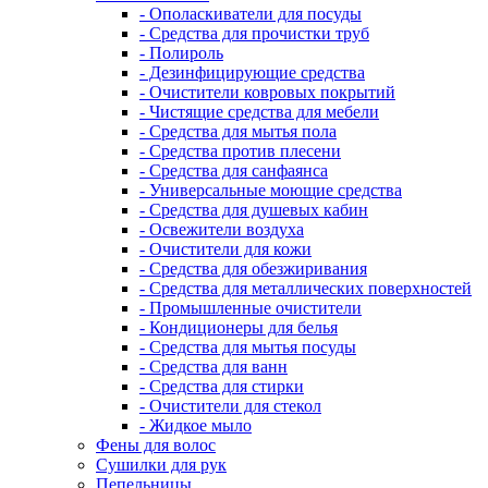
- Ополаскиватели для посуды
- Средства для прочистки труб
- Полироль
- Дезинфицирующие средства
- Очистители ковровых покрытий
- Чистящие средства для мебели
- Средства для мытья пола
- Средства против плесени
- Средства для санфаянса
- Универсальные моющие средства
- Средства для душевых кабин
- Освежители воздуха
- Очистители для кожи
- Средства для обезжиривания
- Средства для металлических поверхностей
- Промышленные очистители
- Кондиционеры для белья
- Средства для мытья посуды
- Средства для ванн
- Средства для стирки
- Очистители для стекол
- Жидкое мыло
Фены для волос
Сушилки для рук
Пепельницы