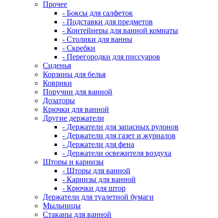
Прочее
- Боксы для салфеток
- Подставки для предметов
- Контейнеры для ванной комнаты
- Столики для ванны
- Скребки
- Перегородки для писсуаров
Сиденья
Корзины для белья
Коврики
Поручни для ванной
Дозаторы
Крючки для ванной
Другие держатели
- Держатели для запасных рулонов
- Держатели для газет и журналов
- Держатели для фена
- Держатели освежителя воздуха
Шторы и карнизы
- Шторы для ванной
- Карнизы для ванной
- Крючки для штор
Держатели для туалетной бумаги
Мыльницы
Стаканы для ванной