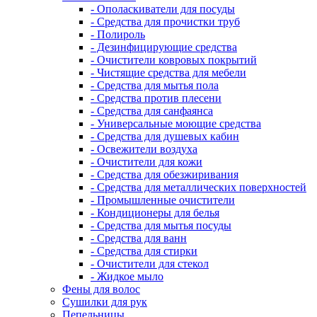
- Ополаскиватели для посуды
- Средства для прочистки труб
- Полироль
- Дезинфицирующие средства
- Очистители ковровых покрытий
- Чистящие средства для мебели
- Средства для мытья пола
- Средства против плесени
- Средства для санфаянса
- Универсальные моющие средства
- Средства для душевых кабин
- Освежители воздуха
- Очистители для кожи
- Средства для обезжиривания
- Средства для металлических поверхностей
- Промышленные очистители
- Кондиционеры для белья
- Средства для мытья посуды
- Средства для ванн
- Средства для стирки
- Очистители для стекол
- Жидкое мыло
Фены для волос
Сушилки для рук
Пепельницы