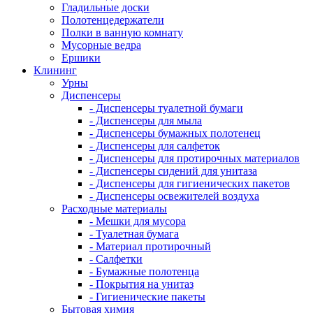
Гладильные доски
Полотенцедержатели
Полки в ванную комнату
Мусорные ведра
Ершики
Клининг
Урны
Диспенсеры
- Диспенсеры туалетной бумаги
- Диспенсеры для мыла
- Диспенсеры бумажных полотенец
- Диспенсеры для салфеток
- Диспенсеры для протирочных материалов
- Диспенсеры сидений для унитаза
- Диспенсеры для гигиенических пакетов
- Диспенсеры освежителей воздуха
Расходные материалы
- Мешки для мусора
- Туалетная бумага
- Материал протирочный
- Салфетки
- Бумажные полотенца
- Покрытия на унитаз
- Гигиенические пакеты
Бытовая химия