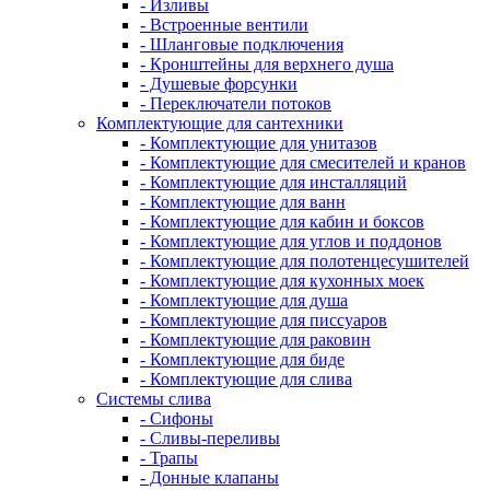
- Изливы
- Встроенные вентили
- Шланговые подключения
- Кронштейны для верхнего душа
- Душевые форсунки
- Переключатели потоков
Комплектующие для сантехники
- Комплектующие для унитазов
- Комплектующие для смесителей и кранов
- Комплектующие для инсталляций
- Комплектующие для ванн
- Комплектующие для кабин и боксов
- Комплектующие для углов и поддонов
- Комплектующие для полотенцесушителей
- Комплектующие для кухонных моек
- Комплектующие для душа
- Комплектующие для писсуаров
- Комплектующие для раковин
- Комплектующие для биде
- Комплектующие для слива
Системы слива
- Сифоны
- Сливы-переливы
- Трапы
- Донные клапаны