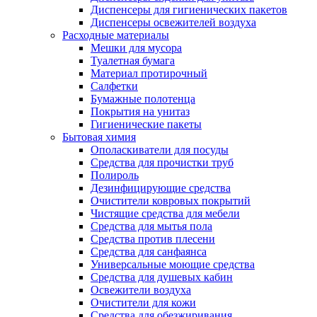
Диспенсеры для гигиенических пакетов
Диспенсеры освежителей воздуха
Расходные материалы
Мешки для мусора
Туалетная бумага
Материал протирочный
Салфетки
Бумажные полотенца
Покрытия на унитаз
Гигиенические пакеты
Бытовая химия
Ополаскиватели для посуды
Средства для прочистки труб
Полироль
Дезинфицирующие средства
Очистители ковровых покрытий
Чистящие средства для мебели
Средства для мытья пола
Средства против плесени
Средства для санфаянса
Универсальные моющие средства
Средства для душевых кабин
Освежители воздуха
Очистители для кожи
Средства для обезжиривания