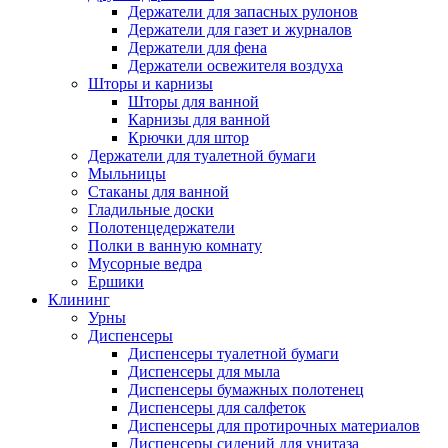
Держатели для запасных рулонов
Держатели для газет и журналов
Держатели для фена
Держатели освежителя воздуха
Шторы и карнизы
Шторы для ванной
Карнизы для ванной
Крючки для штор
Держатели для туалетной бумаги
Мыльницы
Стаканы для ванной
Гладильные доски
Полотенцедержатели
Полки в ванную комнату
Мусорные ведра
Ершики
Клининг
Урны
Диспенсеры
Диспенсеры туалетной бумаги
Диспенсеры для мыла
Диспенсеры бумажных полотенец
Диспенсеры для салфеток
Диспенсеры для протирочных материалов
Диспенсеры сидений для унитаза