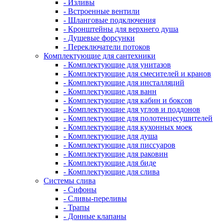
- Изливы
- Встроенные вентили
- Шланговые подключения
- Кронштейны для верхнего душа
- Душевые форсунки
- Переключатели потоков
Комплектующие для сантехники
- Комплектующие для унитазов
- Комплектующие для смесителей и кранов
- Комплектующие для инсталляций
- Комплектующие для ванн
- Комплектующие для кабин и боксов
- Комплектующие для углов и поддонов
- Комплектующие для полотенцесушителей
- Комплектующие для кухонных моек
- Комплектующие для душа
- Комплектующие для писсуаров
- Комплектующие для раковин
- Комплектующие для биде
- Комплектующие для слива
Системы слива
- Сифоны
- Сливы-переливы
- Трапы
- Донные клапаны