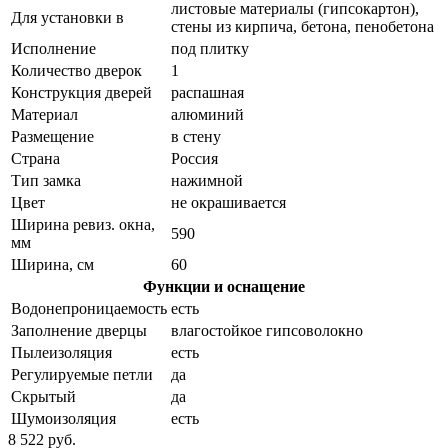
листовые материалы (гипсокартон),
Для установки в
стены из кирпича, бетона, пенобетона
Исполнение
под плитку
Количество дверок
1
Конструкция дверей
распашная
Материал
алюминий
Размещение
в стену
Страна
Россия
Тип замка
нажимной
Цвет
не окрашивается
Ширина ревиз. окна,
590
мм
Ширина, см
60
Функции и оснащение
Водонепроницаемость
есть
Заполнение дверцы
влагостойкое гипсоволокно
Пылеизоляция
есть
Регулируемые петли
да
Скрытый
да
Шумоизоляция
есть
8 522 руб.