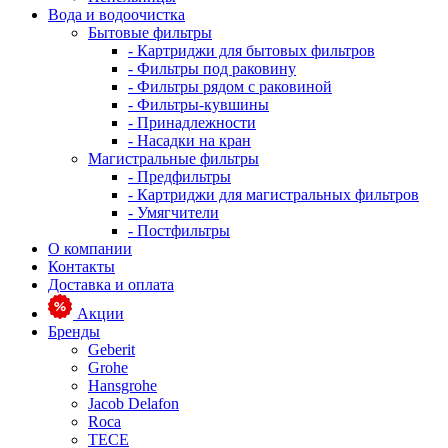
Вода и водоочистка
Бытовые фильтры
- Картриджи для бытовых фильтров
- Фильтры под раковину
- Фильтры рядом с раковиной
- Фильтры-кувшины
- Принадлежности
- Насадки на кран
Магистральные фильтры
- Предфильтры
- Картриджи для магистральных фильтров
- Умягчители
- Постфильтры
О компании
Контакты
Доставка и оплата
Акции
Бренды
Geberit
Grohe
Hansgrohe
Jacob Delafon
Roca
TECE