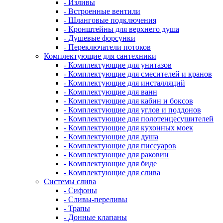
- Изливы
- Встроенные вентили
- Шланговые подключения
- Кронштейны для верхнего душа
- Душевые форсунки
- Переключатели потоков
Комплектующие для сантехники
- Комплектующие для унитазов
- Комплектующие для смесителей и кранов
- Комплектующие для инсталляций
- Комплектующие для ванн
- Комплектующие для кабин и боксов
- Комплектующие для углов и поддонов
- Комплектующие для полотенцесушителей
- Комплектующие для кухонных моек
- Комплектующие для душа
- Комплектующие для писсуаров
- Комплектующие для раковин
- Комплектующие для биде
- Комплектующие для слива
Системы слива
- Сифоны
- Сливы-переливы
- Трапы
- Донные клапаны