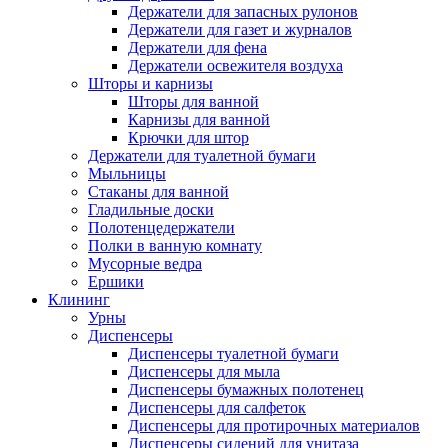
Держатели для запасных рулонов
Держатели для газет и журналов
Держатели для фена
Держатели освежителя воздуха
Шторы и карнизы
Шторы для ванной
Карнизы для ванной
Крючки для штор
Держатели для туалетной бумаги
Мыльницы
Стаканы для ванной
Гладильные доски
Полотенцедержатели
Полки в ванную комнату
Мусорные ведра
Ершики
Клининг
Урны
Диспенсеры
Диспенсеры туалетной бумаги
Диспенсеры для мыла
Диспенсеры бумажных полотенец
Диспенсеры для салфеток
Диспенсеры для протирочных материалов
Диспенсеры сидений для унитаза