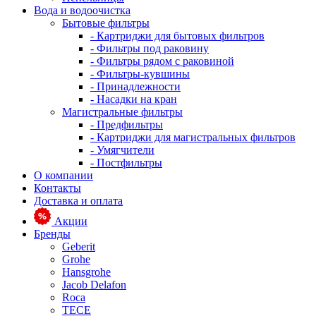
Вода и водоочистка
Бытовые фильтры
- Картриджи для бытовых фильтров
- Фильтры под раковину
- Фильтры рядом с раковиной
- Фильтры-кувшины
- Принадлежности
- Насадки на кран
Магистральные фильтры
- Предфильтры
- Картриджи для магистральных фильтров
- Умягчители
- Постфильтры
О компании
Контакты
Доставка и оплата
Акции
Бренды
Geberit
Grohe
Hansgrohe
Jacob Delafon
Roca
TECE