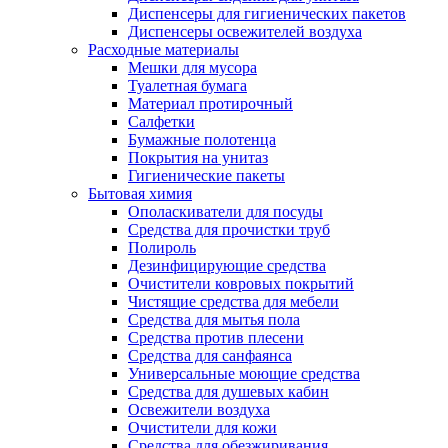
Диспенсеры для гигиенических пакетов
Диспенсеры освежителей воздуха
Расходные материалы
Мешки для мусора
Туалетная бумага
Материал протирочный
Салфетки
Бумажные полотенца
Покрытия на унитаз
Гигиенические пакеты
Бытовая химия
Ополаскиватели для посуды
Средства для прочистки труб
Полироль
Дезинфицирующие средства
Очистители ковровых покрытий
Чистящие средства для мебели
Средства для мытья пола
Средства против плесени
Средства для санфаянса
Универсальные моющие средства
Средства для душевых кабин
Освежители воздуха
Очистители для кожи
Средства для обезжиривания