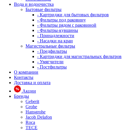
Вода и водоочистка
Бытовые фильтры
- Картриджи для бытовых фильтров
- Фильтры под раковину
- Фильтры рядом с раковиной
- Фильтры-кувшины
- Принадлежности
- Насадки на кран
Магистральные фильтры
- Предфильтры
- Картриджи для магистральных фильтров
- Умягчители
- Постфильтры
О компании
Контакты
Доставка и оплата
Акции
Бренды
Geberit
Grohe
Hansgrohe
Jacob Delafon
Roca
TECE