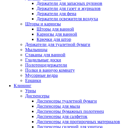
Держатели для запасных рулонов
Держатели для газет и журналов
Держатели для фена
Держатели освежителя воздуха
Шторы и карнизы
Шторы для ванной
Карнизы для ванной
Крючки для штор
Держатели для туалетной бумаги
Мыльницы
Стаканы для ванной
Гладильные доски
Полотенцедержатели
Полки в ванную комнату
Мусорные ведра
Ершики
Клининг
Урны
Диспенсеры
Диспенсеры туалетной бумаги
Диспенсеры для мыла
Диспенсеры бумажных полотенец
Диспенсеры для салфеток
Диспенсеры для протирочных материалов
Диспенсеры сидений для унитаза