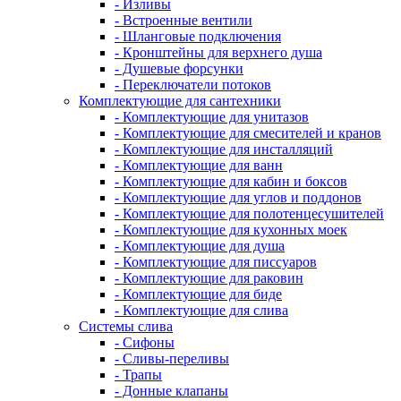
- Изливы
- Встроенные вентили
- Шланговые подключения
- Кронштейны для верхнего душа
- Душевые форсунки
- Переключатели потоков
Комплектующие для сантехники
- Комплектующие для унитазов
- Комплектующие для смесителей и кранов
- Комплектующие для инсталляций
- Комплектующие для ванн
- Комплектующие для кабин и боксов
- Комплектующие для углов и поддонов
- Комплектующие для полотенцесушителей
- Комплектующие для кухонных моек
- Комплектующие для душа
- Комплектующие для писсуаров
- Комплектующие для раковин
- Комплектующие для биде
- Комплектующие для слива
Системы слива
- Сифоны
- Сливы-переливы
- Трапы
- Донные клапаны