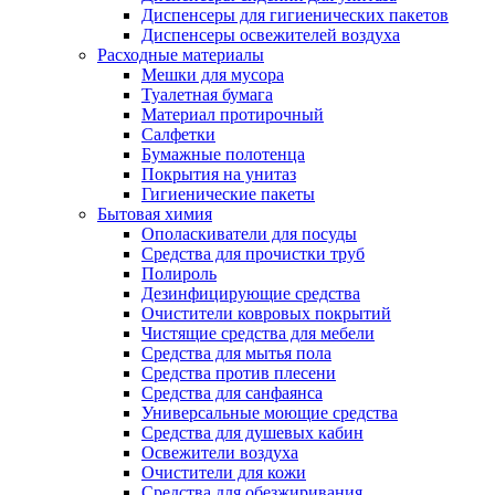
Диспенсеры для гигиенических пакетов
Диспенсеры освежителей воздуха
Расходные материалы
Мешки для мусора
Туалетная бумага
Материал протирочный
Салфетки
Бумажные полотенца
Покрытия на унитаз
Гигиенические пакеты
Бытовая химия
Ополаскиватели для посуды
Средства для прочистки труб
Полироль
Дезинфицирующие средства
Очистители ковровых покрытий
Чистящие средства для мебели
Средства для мытья пола
Средства против плесени
Средства для санфаянса
Универсальные моющие средства
Средства для душевых кабин
Освежители воздуха
Очистители для кожи
Средства для обезжиривания