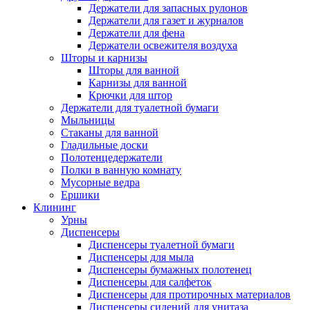
Держатели для запасных рулонов
Держатели для газет и журналов
Держатели для фена
Держатели освежителя воздуха
Шторы и карнизы
Шторы для ванной
Карнизы для ванной
Крючки для штор
Держатели для туалетной бумаги
Мыльницы
Стаканы для ванной
Гладильные доски
Полотенцедержатели
Полки в ванную комнату
Мусорные ведра
Ершики
Клининг
Урны
Диспенсеры
Диспенсеры туалетной бумаги
Диспенсеры для мыла
Диспенсеры бумажных полотенец
Диспенсеры для салфеток
Диспенсеры для протирочных материалов
Диспенсеры сидений для унитаза