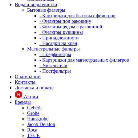
Вода и водоочистка
Бытовые фильтры
- Картриджи для бытовых фильтров
- Фильтры под раковину
- Фильтры рядом с раковиной
- Фильтры-кувшины
- Принадлежности
- Насадки на кран
Магистральные фильтры
- Предфильтры
- Картриджи для магистральных фильтров
- Умягчители
- Постфильтры
О компании
Контакты
Доставка и оплата
Акции
Бренды
Geberit
Grohe
Hansgrohe
Jacob Delafon
Roca
TECE