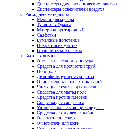
Диспенсеры для гигиенических пакетов
Диспенсеры освежителей воздуха
Расходные материалы
Мешки для мусора
Туалетная бумага
Материал протирочный
Салфетки
Бумажные полотенца
Покрытия на унитаз
Гигиенические пакеты
Бытовая химия
Ополаскиватели для посуды
Средства для прочистки труб
Полироль
Дезинфицирующие средства
Очистители ковровых покрытий
Чистящие средства для мебели
Средства для мытья пола
Средства против плесени
Средства для санфаянса
Универсальные моющие средства
Средства для душевых кабин
Освежители воздуха
Очистители для кожи
Средства для обезжиривания