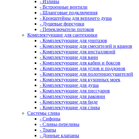
- Изливы
- Встроенные вентили
- Шланговые подключения
- Кронштейны для верхнего душа
- Душевые форсунки
- Переключатели потоков
Комплектующие для сантехники
- Комплектующие для унитазов
- Комплектующие для смесителей и кранов
- Комплектующие для инсталляций
- Комплектующие для ванн
- Комплектующие для кабин и боксов
- Комплектующие для углов и поддонов
- Комплектующие для полотенцесушителей
- Комплектующие для кухонных моек
- Комплектующие для душа
- Комплектующие для писсуаров
- Комплектующие для раковин
- Комплектующие для биде
- Комплектующие для слива
Системы слива
- Сифоны
- Сливы-переливы
- Трапы
- Донные клапаны