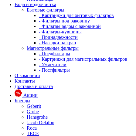
Вода и водоочистка
Бытовые фильтры
- Картриджи для бытовых фильтров
- Фильтры под раковину
- Фильтры рядом с раковиной
- Фильтры-кувшины
- Принадлежности
- Насадки на кран
Магистральные фильтры
- Предфильтры
- Картриджи для магистральных фильтров
- Умягчители
- Постфильтры
О компании
Контакты
Доставка и оплата
Акции
Бренды
Geberit
Grohe
Hansgrohe
Jacob Delafon
Roca
TECE