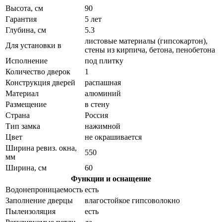
Высота, см
90
Гарантия
5 лет
Глубина, см
5.3
листовые материалы (гипсокартон),
Для установки в
стены из кирпича, бетона, пенобетона
Исполнение
под плитку
Количество дверок
1
Конструкция дверей
распашная
Материал
алюминий
Размещение
в стену
Страна
Россия
Тип замка
нажимной
Цвет
не окрашивается
Ширина ревиз. окна,
550
мм
Ширина, см
60
Функции и оснащение
Водонепроницаемость
есть
Заполнение дверцы
влагостойкое гипсоволокно
Пылеизоляция
есть