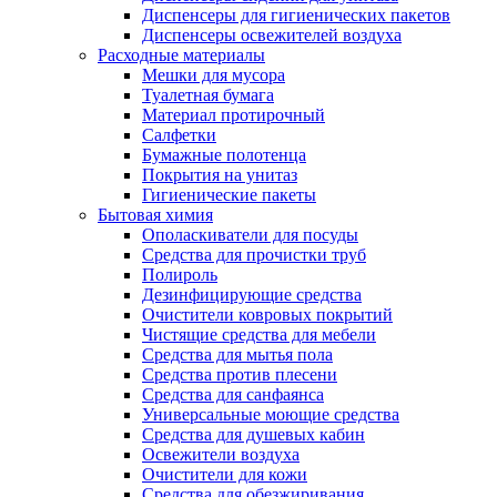
Диспенсеры для гигиенических пакетов
Диспенсеры освежителей воздуха
Расходные материалы
Мешки для мусора
Туалетная бумага
Материал протирочный
Салфетки
Бумажные полотенца
Покрытия на унитаз
Гигиенические пакеты
Бытовая химия
Ополаскиватели для посуды
Средства для прочистки труб
Полироль
Дезинфицирующие средства
Очистители ковровых покрытий
Чистящие средства для мебели
Средства для мытья пола
Средства против плесени
Средства для санфаянса
Универсальные моющие средства
Средства для душевых кабин
Освежители воздуха
Очистители для кожи
Средства для обезжиривания