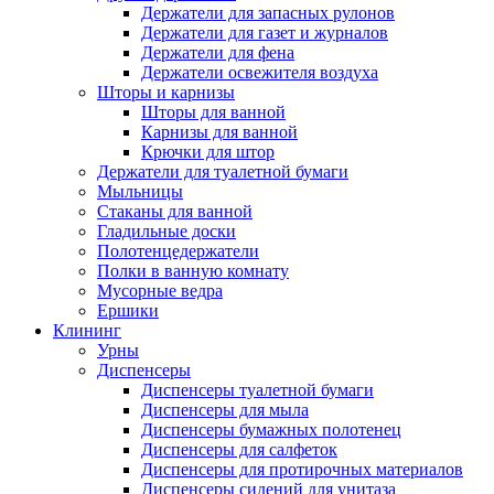
Держатели для запасных рулонов
Держатели для газет и журналов
Держатели для фена
Держатели освежителя воздуха
Шторы и карнизы
Шторы для ванной
Карнизы для ванной
Крючки для штор
Держатели для туалетной бумаги
Мыльницы
Стаканы для ванной
Гладильные доски
Полотенцедержатели
Полки в ванную комнату
Мусорные ведра
Ершики
Клининг
Урны
Диспенсеры
Диспенсеры туалетной бумаги
Диспенсеры для мыла
Диспенсеры бумажных полотенец
Диспенсеры для салфеток
Диспенсеры для протирочных материалов
Диспенсеры сидений для унитаза