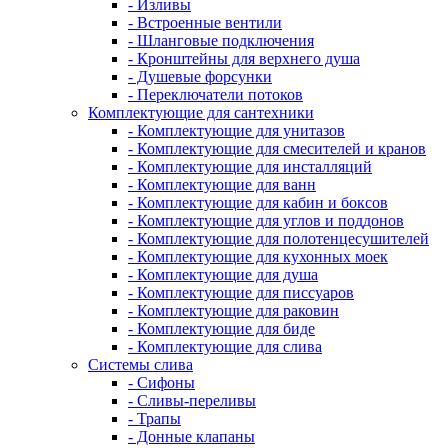
- Изливы
- Встроенные вентили
- Шланговые подключения
- Кронштейны для верхнего душа
- Душевые форсунки
- Переключатели потоков
Комплектующие для сантехники
- Комплектующие для унитазов
- Комплектующие для смесителей и кранов
- Комплектующие для инсталляций
- Комплектующие для ванн
- Комплектующие для кабин и боксов
- Комплектующие для углов и поддонов
- Комплектующие для полотенцесушителей
- Комплектующие для кухонных моек
- Комплектующие для душа
- Комплектующие для писсуаров
- Комплектующие для раковин
- Комплектующие для биде
- Комплектующие для слива
Системы слива
- Сифоны
- Сливы-переливы
- Трапы
- Донные клапаны