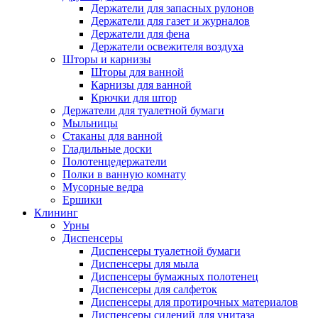
Держатели для запасных рулонов
Держатели для газет и журналов
Держатели для фена
Держатели освежителя воздуха
Шторы и карнизы
Шторы для ванной
Карнизы для ванной
Крючки для штор
Держатели для туалетной бумаги
Мыльницы
Стаканы для ванной
Гладильные доски
Полотенцедержатели
Полки в ванную комнату
Мусорные ведра
Ершики
Клининг
Урны
Диспенсеры
Диспенсеры туалетной бумаги
Диспенсеры для мыла
Диспенсеры бумажных полотенец
Диспенсеры для салфеток
Диспенсеры для протирочных материалов
Диспенсеры сидений для унитаза