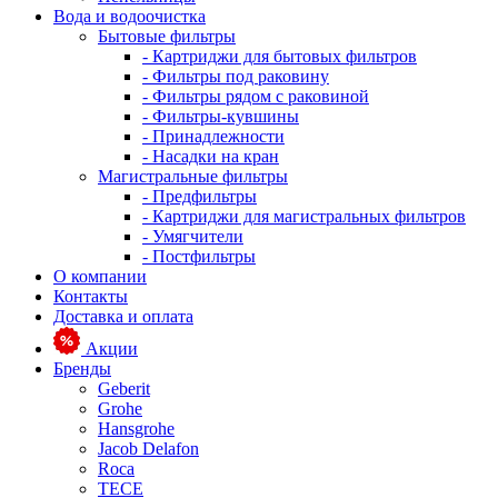
Вода и водоочистка
Бытовые фильтры
- Картриджи для бытовых фильтров
- Фильтры под раковину
- Фильтры рядом с раковиной
- Фильтры-кувшины
- Принадлежности
- Насадки на кран
Магистральные фильтры
- Предфильтры
- Картриджи для магистральных фильтров
- Умягчители
- Постфильтры
О компании
Контакты
Доставка и оплата
Акции
Бренды
Geberit
Grohe
Hansgrohe
Jacob Delafon
Roca
TECE