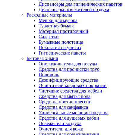
Диспенсеры для гигиенических пакетов
Диспенсеры освежителей воздуха
Расходные материалы
Мешки для мусора
Туалетная бумага
Материал протирочный
Салфетки
Бумажные полотенца
Покрытия на унитаз
Гигиенические пакеты
Бытовая химия
Ополаскиватели для посуды
Средства для прочистки труб
Полироль
Дезинфицирующие средства
Очистители ковровых покрытий
Чистящие средства для мебели
Средства для мытья пола
Средства против плесени
Средства для санфаянса
Универсальные моющие средства
Средства для душевых кабин
Освежители воздуха
Очистители для кожи
Средства для обезжиривания