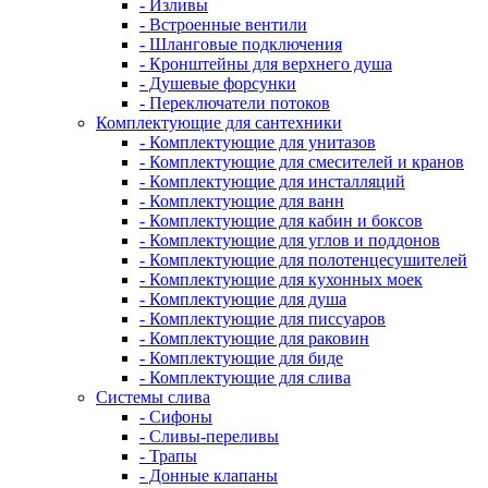
- Изливы
- Встроенные вентили
- Шланговые подключения
- Кронштейны для верхнего душа
- Душевые форсунки
- Переключатели потоков
Комплектующие для сантехники
- Комплектующие для унитазов
- Комплектующие для смесителей и кранов
- Комплектующие для инсталляций
- Комплектующие для ванн
- Комплектующие для кабин и боксов
- Комплектующие для углов и поддонов
- Комплектующие для полотенцесушителей
- Комплектующие для кухонных моек
- Комплектующие для душа
- Комплектующие для писсуаров
- Комплектующие для раковин
- Комплектующие для биде
- Комплектующие для слива
Системы слива
- Сифоны
- Сливы-переливы
- Трапы
- Донные клапаны