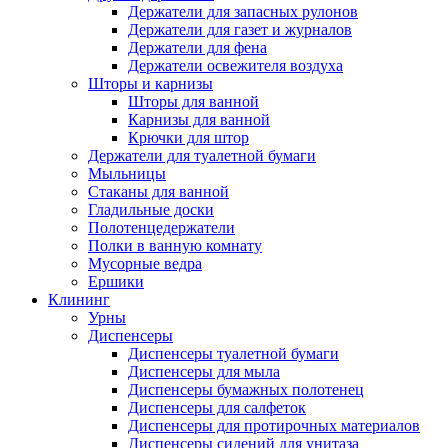
Держатели для запасных рулонов
Держатели для газет и журналов
Держатели для фена
Держатели освежителя воздуха
Шторы и карнизы
Шторы для ванной
Карнизы для ванной
Крючки для штор
Держатели для туалетной бумаги
Мыльницы
Стаканы для ванной
Гладильные доски
Полотенцедержатели
Полки в ванную комнату
Мусорные ведра
Ершики
Клининг
Урны
Диспенсеры
Диспенсеры туалетной бумаги
Диспенсеры для мыла
Диспенсеры бумажных полотенец
Диспенсеры для салфеток
Диспенсеры для протирочных материалов
Диспенсеры сидений для унитаза