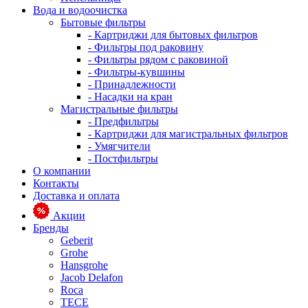
Вода и водоочистка
Бытовые фильтры
- Картриджи для бытовых фильтров
- Фильтры под раковину
- Фильтры рядом с раковиной
- Фильтры-кувшины
- Принадлежности
- Насадки на кран
Магистральные фильтры
- Предфильтры
- Картриджи для магистральных фильтров
- Умягчители
- Постфильтры
О компании
Контакты
Доставка и оплата
Акции
Бренды
Geberit
Grohe
Hansgrohe
Jacob Delafon
Roca
TECE