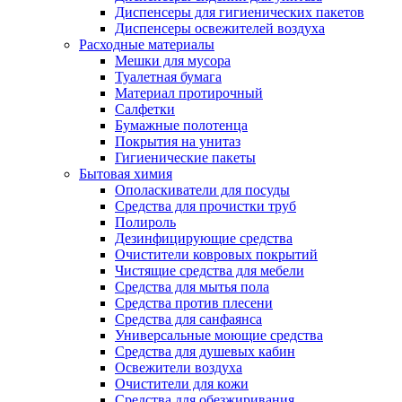
Диспенсеры для гигиенических пакетов
Диспенсеры освежителей воздуха
Расходные материалы
Мешки для мусора
Туалетная бумага
Материал протирочный
Салфетки
Бумажные полотенца
Покрытия на унитаз
Гигиенические пакеты
Бытовая химия
Ополаскиватели для посуды
Средства для прочистки труб
Полироль
Дезинфицирующие средства
Очистители ковровых покрытий
Чистящие средства для мебели
Средства для мытья пола
Средства против плесени
Средства для санфаянса
Универсальные моющие средства
Средства для душевых кабин
Освежители воздуха
Очистители для кожи
Средства для обезжиривания