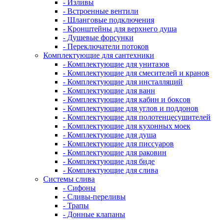
- Изливы
- Встроенные вентили
- Шланговые подключения
- Кронштейны для верхнего душа
- Душевые форсунки
- Переключатели потоков
Комплектующие для сантехники
- Комплектующие для унитазов
- Комплектующие для смесителей и кранов
- Комплектующие для инсталляций
- Комплектующие для ванн
- Комплектующие для кабин и боксов
- Комплектующие для углов и поддонов
- Комплектующие для полотенцесушителей
- Комплектующие для кухонных моек
- Комплектующие для душа
- Комплектующие для писсуаров
- Комплектующие для раковин
- Комплектующие для биде
- Комплектующие для слива
Системы слива
- Сифоны
- Сливы-переливы
- Трапы
- Донные клапаны