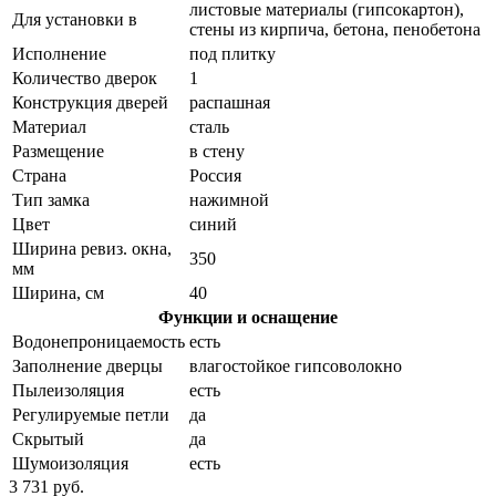
листовые материалы (гипсокартон),
Для установки в
стены из кирпича, бетона, пенобетона
Исполнение
под плитку
Количество дверок
1
Конструкция дверей
распашная
Материал
сталь
Размещение
в стену
Страна
Россия
Тип замка
нажимной
Цвет
синий
Ширина ревиз. окна,
350
мм
Ширина, см
40
Функции и оснащение
Водонепроницаемость
есть
Заполнение дверцы
влагостойкое гипсоволокно
Пылеизоляция
есть
Регулируемые петли
да
Скрытый
да
Шумоизоляция
есть
3 731 руб.