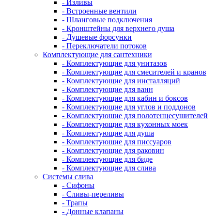
- Изливы
- Встроенные вентили
- Шланговые подключения
- Кронштейны для верхнего душа
- Душевые форсунки
- Переключатели потоков
Комплектующие для сантехники
- Комплектующие для унитазов
- Комплектующие для смесителей и кранов
- Комплектующие для инсталляций
- Комплектующие для ванн
- Комплектующие для кабин и боксов
- Комплектующие для углов и поддонов
- Комплектующие для полотенцесушителей
- Комплектующие для кухонных моек
- Комплектующие для душа
- Комплектующие для писсуаров
- Комплектующие для раковин
- Комплектующие для биде
- Комплектующие для слива
Системы слива
- Сифоны
- Сливы-переливы
- Трапы
- Донные клапаны