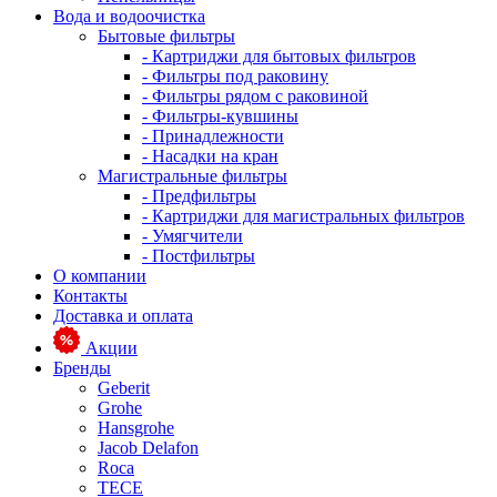
Вода и водоочистка
Бытовые фильтры
- Картриджи для бытовых фильтров
- Фильтры под раковину
- Фильтры рядом с раковиной
- Фильтры-кувшины
- Принадлежности
- Насадки на кран
Магистральные фильтры
- Предфильтры
- Картриджи для магистральных фильтров
- Умягчители
- Постфильтры
О компании
Контакты
Доставка и оплата
Акции
Бренды
Geberit
Grohe
Hansgrohe
Jacob Delafon
Roca
TECE