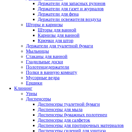
Держатели для запасных рулонов
Держатели для газет и журналов
Держатели для фена
Держатели освежителя воздуха
Шторы и карнизы
Шторы для ванной
Карнизы для ванной
Крючки для штор
Держатели для туалетной бумаги
Мыльницы
Стаканы для ванной
Гладильные доски
Полотенцедержатели
Полки в ванную комнату
Мусорные ведра
Ершики
Клининг
Урны
Диспенсеры
Диспенсеры туалетной бумаги
Диспенсеры для мыла
Диспенсеры бумажных полотенец
Диспенсеры для салфеток
Диспенсеры для протирочных материалов
Диспенсеры сидений для унитаза