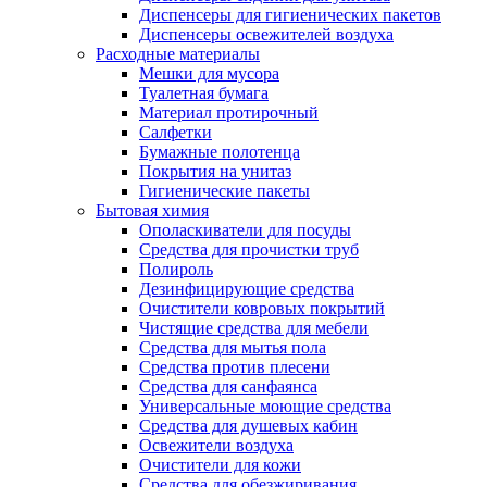
Диспенсеры для гигиенических пакетов
Диспенсеры освежителей воздуха
Расходные материалы
Мешки для мусора
Туалетная бумага
Материал протирочный
Салфетки
Бумажные полотенца
Покрытия на унитаз
Гигиенические пакеты
Бытовая химия
Ополаскиватели для посуды
Средства для прочистки труб
Полироль
Дезинфицирующие средства
Очистители ковровых покрытий
Чистящие средства для мебели
Средства для мытья пола
Средства против плесени
Средства для санфаянса
Универсальные моющие средства
Средства для душевых кабин
Освежители воздуха
Очистители для кожи
Средства для обезжиривания