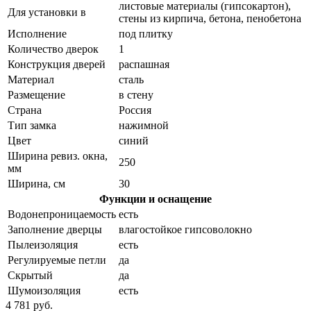
листовые материалы (гипсокартон),
Для установки в
стены из кирпича, бетона, пенобетона
Исполнение
под плитку
Количество дверок
1
Конструкция дверей
распашная
Материал
сталь
Размещение
в стену
Страна
Россия
Тип замка
нажимной
Цвет
синий
Ширина ревиз. окна,
250
мм
Ширина, см
30
Функции и оснащение
Водонепроницаемость
есть
Заполнение дверцы
влагостойкое гипсоволокно
Пылеизоляция
есть
Регулируемые петли
да
Скрытый
да
Шумоизоляция
есть
4 781 руб.