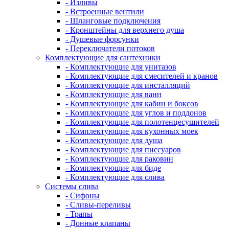
- Изливы
- Встроенные вентили
- Шланговые подключения
- Кронштейны для верхнего душа
- Душевые форсунки
- Переключатели потоков
Комплектующие для сантехники
- Комплектующие для унитазов
- Комплектующие для смесителей и кранов
- Комплектующие для инсталляций
- Комплектующие для ванн
- Комплектующие для кабин и боксов
- Комплектующие для углов и поддонов
- Комплектующие для полотенцесушителей
- Комплектующие для кухонных моек
- Комплектующие для душа
- Комплектующие для писсуаров
- Комплектующие для раковин
- Комплектующие для биде
- Комплектующие для слива
Системы слива
- Сифоны
- Сливы-переливы
- Трапы
- Донные клапаны