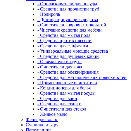
- Ополаскиватели для посуды
- Средства для прочистки труб
- Полироль
- Дезинфицирующие средства
- Очистители ковровых покрытий
- Чистящие средства для мебели
- Средства для мытья пола
- Средства против плесени
- Средства для санфаянса
- Универсальные моющие средства
- Средства для душевых кабин
- Освежители воздуха
- Очистители для кожи
- Средства для обезжиривания
- Средства для металлических поверхностей
- Промышленные очистители
- Кондиционеры для белья
- Средства для мытья посуды
- Средства для ванн
- Средства для стирки
- Очистители для стекол
- Жидкое мыло
Фены для волос
Сушилки для рук
Пепельницы