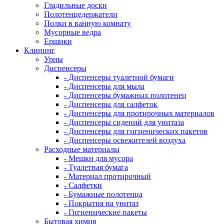
Гладильные доски
Полотенцедержатели
Полки в ванную комнату
Мусорные ведра
Ершики
Клининг
Урны
Диспенсеры
- Диспенсеры туалетной бумаги
- Диспенсеры для мыла
- Диспенсеры бумажных полотенец
- Диспенсеры для салфеток
- Диспенсеры для протирочных материалов
- Диспенсеры сидений для унитаза
- Диспенсеры для гигиенических пакетов
- Диспенсеры освежителей воздуха
Расходные материалы
- Мешки для мусора
- Туалетная бумага
- Материал протирочный
- Салфетки
- Бумажные полотенца
- Покрытия на унитаз
- Гигиенические пакеты
Бытовая химия