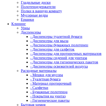
Гладильные доски
Полотенцедержатели
Полки в ванную комнату
Мусорные ведра
Ершики
Клининг
Урны
Диспенсеры
- Диспенсеры туалетной бумаги
- Диспенсеры для мыла
- Диспенсеры бумажных полотенец
- Диспенсеры для салфеток
- Диспенсеры для протирочных материалов
- Диспенсеры сидений для унитаза
- Диспенсеры для гигиенических пакетов
- Диспенсеры освежителей воздуха
Расходные материалы
- Мешки для мусора
- Туалетная бумага
- Материал протирочный
- Салфетки
- Бумажные полотенца
- Покрытия на унитаз
- Гигиенические пакеты
Бытовая химия