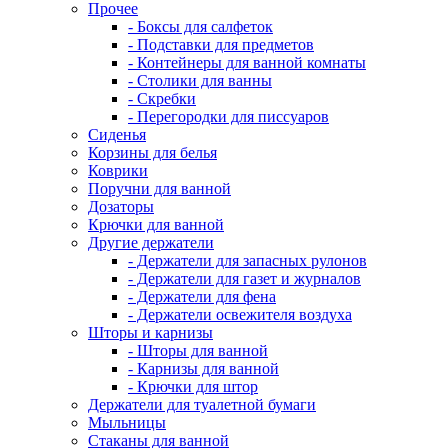
Прочее
- Боксы для салфеток
- Подставки для предметов
- Контейнеры для ванной комнаты
- Столики для ванны
- Скребки
- Перегородки для писсуаров
Сиденья
Корзины для белья
Коврики
Поручни для ванной
Дозаторы
Крючки для ванной
Другие держатели
- Держатели для запасных рулонов
- Держатели для газет и журналов
- Держатели для фена
- Держатели освежителя воздуха
Шторы и карнизы
- Шторы для ванной
- Карнизы для ванной
- Крючки для штор
Держатели для туалетной бумаги
Мыльницы
Стаканы для ванной