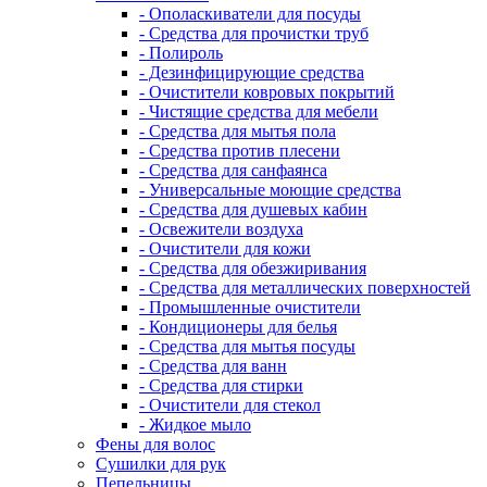
- Ополаскиватели для посуды
- Средства для прочистки труб
- Полироль
- Дезинфицирующие средства
- Очистители ковровых покрытий
- Чистящие средства для мебели
- Средства для мытья пола
- Средства против плесени
- Средства для санфаянса
- Универсальные моющие средства
- Средства для душевых кабин
- Освежители воздуха
- Очистители для кожи
- Средства для обезжиривания
- Средства для металлических поверхностей
- Промышленные очистители
- Кондиционеры для белья
- Средства для мытья посуды
- Средства для ванн
- Средства для стирки
- Очистители для стекол
- Жидкое мыло
Фены для волос
Сушилки для рук
Пепельницы