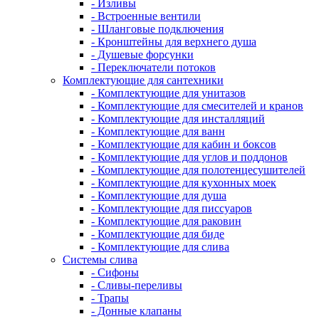
- Изливы
- Встроенные вентили
- Шланговые подключения
- Кронштейны для верхнего душа
- Душевые форсунки
- Переключатели потоков
Комплектующие для сантехники
- Комплектующие для унитазов
- Комплектующие для смесителей и кранов
- Комплектующие для инсталляций
- Комплектующие для ванн
- Комплектующие для кабин и боксов
- Комплектующие для углов и поддонов
- Комплектующие для полотенцесушителей
- Комплектующие для кухонных моек
- Комплектующие для душа
- Комплектующие для писсуаров
- Комплектующие для раковин
- Комплектующие для биде
- Комплектующие для слива
Системы слива
- Сифоны
- Сливы-переливы
- Трапы
- Донные клапаны