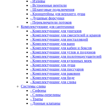
- Изливы
- Встроенные вентили
- Шланговые подключения
- Кронштейны для верхнего душа
- Душевые форсунки
- Переключатели потоков
Комплектующие для сантехники
- Комплектующие для унитазов
- Комплектующие для смесителей и кранов
- Комплектующие для инсталляций
- Комплектующие для ванн
- Комплектующие для кабин и боксов
- Комплектующие для углов и поддонов
- Комплектующие для полотенцесушителей
- Комплектующие для кухонных моек
- Комплектующие для душа
- Комплектующие для писсуаров
- Комплектующие для раковин
- Комплектующие для биде
- Комплектующие для слива
Системы слива
- Сифоны
- Сливы-переливы
- Трапы
- Донные клапаны