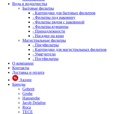
Вода и водоочистка
Бытовые фильтры
- Картриджи для бытовых фильтров
- Фильтры под раковину
- Фильтры рядом с раковиной
- Фильтры-кувшины
- Принадлежности
- Насадки на кран
Магистральные фильтры
- Предфильтры
- Картриджи для магистральных фильтров
- Умягчители
- Постфильтры
О компании
Контакты
Доставка и оплата
Акции
Бренды
Geberit
Grohe
Hansgrohe
Jacob Delafon
Roca
TECE