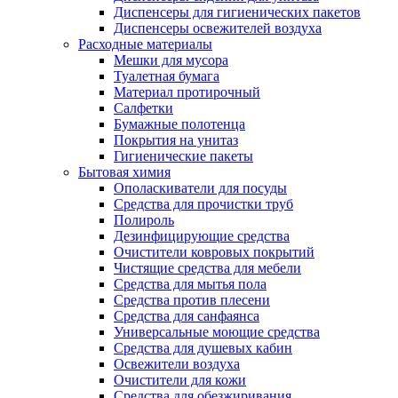
Диспенсеры для гигиенических пакетов
Диспенсеры освежителей воздуха
Расходные материалы
Мешки для мусора
Туалетная бумага
Материал протирочный
Салфетки
Бумажные полотенца
Покрытия на унитаз
Гигиенические пакеты
Бытовая химия
Ополаскиватели для посуды
Средства для прочистки труб
Полироль
Дезинфицирующие средства
Очистители ковровых покрытий
Чистящие средства для мебели
Средства для мытья пола
Средства против плесени
Средства для санфаянса
Универсальные моющие средства
Средства для душевых кабин
Освежители воздуха
Очистители для кожи
Средства для обезжиривания