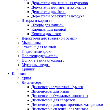
Держатели для запасных рулонов
Держатели для газет и журналов
Держатели для фена
Держатели освежителя воздуха
Шторы и карнизы
Шторы для ванной
Карнизы для ванной
Крючки для штор
Держатели для туалетной бумаги
Мыльницы
Стаканы для ванной
Гладильные доски
Полотенцедержатели
Полки в ванную комнату
Мусорные ведра
Ершики
Клининг
Урны
Диспенсеры
Диспенсеры туалетной бумаги
Диспенсеры для мыла
Диспенсеры бумажных полотенец
Диспенсеры для салфеток
Диспенсеры для протирочных материалов
Диспенсеры сидений для унитаза