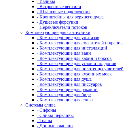
- Изливы
- Встроенные вентили
- Шланговые подключения
- Кронштейны для верхнего душа
- Душевые форсунки
- Переключатели потоков
Комплектующие для сантехники
- Комплектующие для унитазов
- Комплектующие для смесителей и кранов
- Комплектующие для инсталляций
- Комплектующие для ванн
- Комплектующие для кабин и боксов
- Комплектующие для углов и поддонов
- Комплектующие для полотенцесушителей
- Комплектующие для кухонных моек
- Комплектующие для душа
- Комплектующие для писсуаров
- Комплектующие для раковин
- Комплектующие для биде
- Комплектующие для слива
Системы слива
- Сифоны
- Сливы-переливы
- Трапы
- Донные клапаны