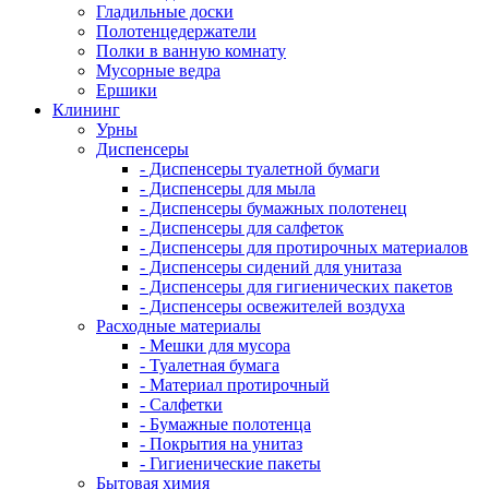
Гладильные доски
Полотенцедержатели
Полки в ванную комнату
Мусорные ведра
Ершики
Клининг
Урны
Диспенсеры
- Диспенсеры туалетной бумаги
- Диспенсеры для мыла
- Диспенсеры бумажных полотенец
- Диспенсеры для салфеток
- Диспенсеры для протирочных материалов
- Диспенсеры сидений для унитаза
- Диспенсеры для гигиенических пакетов
- Диспенсеры освежителей воздуха
Расходные материалы
- Мешки для мусора
- Туалетная бумага
- Материал протирочный
- Салфетки
- Бумажные полотенца
- Покрытия на унитаз
- Гигиенические пакеты
Бытовая химия