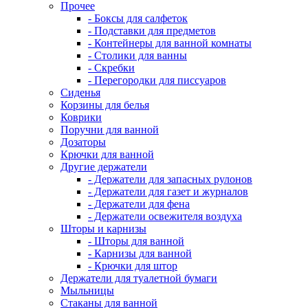
Прочее
- Боксы для салфеток
- Подставки для предметов
- Контейнеры для ванной комнаты
- Столики для ванны
- Скребки
- Перегородки для писсуаров
Сиденья
Корзины для белья
Коврики
Поручни для ванной
Дозаторы
Крючки для ванной
Другие держатели
- Держатели для запасных рулонов
- Держатели для газет и журналов
- Держатели для фена
- Держатели освежителя воздуха
Шторы и карнизы
- Шторы для ванной
- Карнизы для ванной
- Крючки для штор
Держатели для туалетной бумаги
Мыльницы
Стаканы для ванной