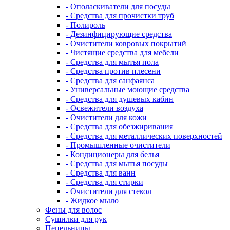
- Ополаскиватели для посуды
- Средства для прочистки труб
- Полироль
- Дезинфицирующие средства
- Очистители ковровых покрытий
- Чистящие средства для мебели
- Средства для мытья пола
- Средства против плесени
- Средства для санфаянса
- Универсальные моющие средства
- Средства для душевых кабин
- Освежители воздуха
- Очистители для кожи
- Средства для обезжиривания
- Средства для металлических поверхностей
- Промышленные очистители
- Кондиционеры для белья
- Средства для мытья посуды
- Средства для ванн
- Средства для стирки
- Очистители для стекол
- Жидкое мыло
Фены для волос
Сушилки для рук
Пепельницы