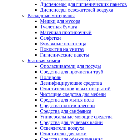
Диспенсеры для гигиенических пакетов
Диспенсеры освежителей воздуха
Расходные материалы
Мешки для мусора
Туалетная бумага
Материал протирочный
Салфетки
Бумажные полотенца
Покрытия на унитаз
Гигиенические пакеты
Бытовая химия
Ополаскиватели для посуды
Средства для прочистки труб
Полироль
Дезинфицирующие средства
Очистители ковровых покрытий
Чистящие средства для мебели
Средства для мытья пола
Средства против плесени
Средства для санфаянса
Универсальные моющие средства
Средства для душевых кабин
Освежители воздуха
Очистители для кожи
Средства для обезжиривания