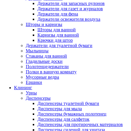
Держатели для запасных рулонов
Держатели для газет и журналов
Держатели для фена
Держатели освежителя воздуха
Шторы и карнизы
Шторы для ванной
Карнизы для ванной
Крючки для штор
Держатели для туалетной бумаги
Мыльницы
Стаканы для ванной
Гладильные доски
Полотенцедержатели
Полки в ванную комнату
Мусорные ведра
Ершики
Клининг
Урны
Диспенсеры
Диспенсеры туалетной бумаги
Диспенсеры для мыла
Диспенсеры бумажных полотенец
Диспенсеры для салфеток
Диспенсеры для протирочных материалов
Диспенсеры сидений для унитаза