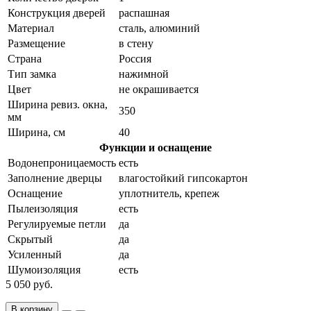
Конструкция дверей
распашная
Материал
сталь, алюминий
Размещение
в стену
Страна
Россия
Тип замка
нажимной
Цвет
не окрашивается
Ширина ревиз. окна,
350
мм
Ширина, см
40
Функции и оснащение
Водонепроницаемость
есть
Заполнение дверцы
влагостойкий гипсокартон
Оснащение
уплотнитель, крепеж
Пылеизоляция
есть
Регулируемые петли
да
Скрытый
да
Усиленный
да
Шумоизоляция
есть
5 050 руб.
В корзину