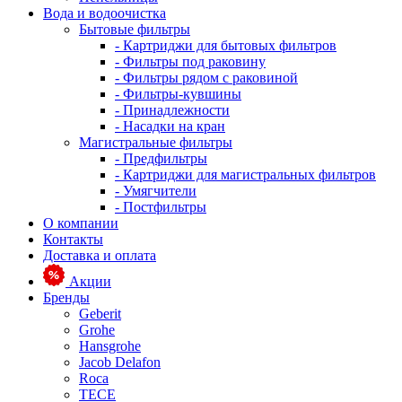
Вода и водоочистка
Бытовые фильтры
- Картриджи для бытовых фильтров
- Фильтры под раковину
- Фильтры рядом с раковиной
- Фильтры-кувшины
- Принадлежности
- Насадки на кран
Магистральные фильтры
- Предфильтры
- Картриджи для магистральных фильтров
- Умягчители
- Постфильтры
О компании
Контакты
Доставка и оплата
Акции
Бренды
Geberit
Grohe
Hansgrohe
Jacob Delafon
Roca
TECE