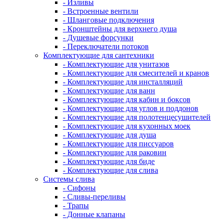
- Изливы
- Встроенные вентили
- Шланговые подключения
- Кронштейны для верхнего душа
- Душевые форсунки
- Переключатели потоков
Комплектующие для сантехники
- Комплектующие для унитазов
- Комплектующие для смесителей и кранов
- Комплектующие для инсталляций
- Комплектующие для ванн
- Комплектующие для кабин и боксов
- Комплектующие для углов и поддонов
- Комплектующие для полотенцесушителей
- Комплектующие для кухонных моек
- Комплектующие для душа
- Комплектующие для писсуаров
- Комплектующие для раковин
- Комплектующие для биде
- Комплектующие для слива
Системы слива
- Сифоны
- Сливы-переливы
- Трапы
- Донные клапаны