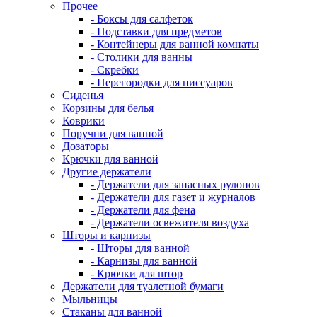
Прочее
- Боксы для салфеток
- Подставки для предметов
- Контейнеры для ванной комнаты
- Столики для ванны
- Скребки
- Перегородки для писсуаров
Сиденья
Корзины для белья
Коврики
Поручни для ванной
Дозаторы
Крючки для ванной
Другие держатели
- Держатели для запасных рулонов
- Держатели для газет и журналов
- Держатели для фена
- Держатели освежителя воздуха
Шторы и карнизы
- Шторы для ванной
- Карнизы для ванной
- Крючки для штор
Держатели для туалетной бумаги
Мыльницы
Стаканы для ванной