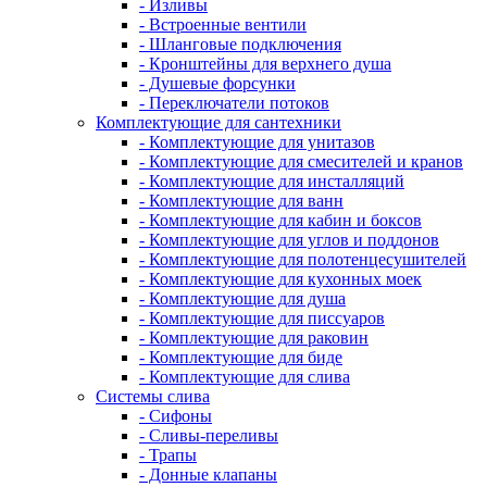
- Изливы
- Встроенные вентили
- Шланговые подключения
- Кронштейны для верхнего душа
- Душевые форсунки
- Переключатели потоков
Комплектующие для сантехники
- Комплектующие для унитазов
- Комплектующие для смесителей и кранов
- Комплектующие для инсталляций
- Комплектующие для ванн
- Комплектующие для кабин и боксов
- Комплектующие для углов и поддонов
- Комплектующие для полотенцесушителей
- Комплектующие для кухонных моек
- Комплектующие для душа
- Комплектующие для писсуаров
- Комплектующие для раковин
- Комплектующие для биде
- Комплектующие для слива
Системы слива
- Сифоны
- Сливы-переливы
- Трапы
- Донные клапаны