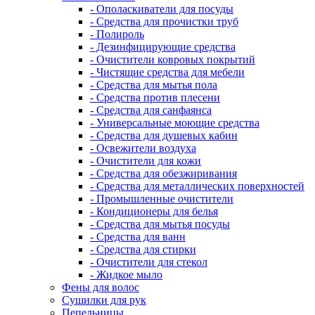
- Ополаскиватели для посуды
- Средства для прочистки труб
- Полироль
- Дезинфицирующие средства
- Очистители ковровых покрытий
- Чистящие средства для мебели
- Средства для мытья пола
- Средства против плесени
- Средства для санфаянса
- Универсальные моющие средства
- Средства для душевых кабин
- Освежители воздуха
- Очистители для кожи
- Средства для обезжиривания
- Средства для металлических поверхностей
- Промышленные очистители
- Кондиционеры для белья
- Средства для мытья посуды
- Средства для ванн
- Средства для стирки
- Очистители для стекол
- Жидкое мыло
Фены для волос
Сушилки для рук
Пепельницы