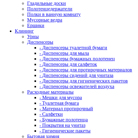
Гладильные доски
Полотенцедержатели
Полки в ванную комнату
Мусорные ведра
Ершики
Клининг
Урны
Диспенсеры
- Диспенсеры туалетной бумаги
- Диспенсеры для мыла
- Диспенсеры бумажных полотенец
- Диспенсеры для салфеток
- Диспенсеры для протирочных материалов
- Диспенсеры сидений для унитаза
- Диспенсеры для гигиенических пакетов
- Диспенсеры освежителей воздуха
Расходные материалы
- Мешки для мусора
- Туалетная бумага
- Материал протирочный
- Салфетки
- Бумажные полотенца
- Покрытия на унитаз
- Гигиенические пакеты
Бытовая химия