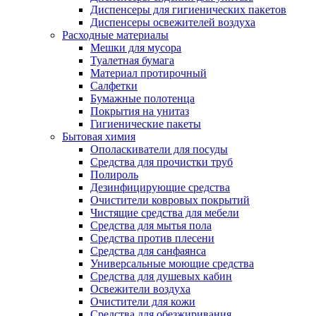
Диспенсеры для гигиенических пакетов
Диспенсеры освежителей воздуха
Расходные материалы
Мешки для мусора
Туалетная бумага
Материал протирочный
Салфетки
Бумажные полотенца
Покрытия на унитаз
Гигиенические пакеты
Бытовая химия
Ополаскиватели для посуды
Средства для прочистки труб
Полироль
Дезинфицирующие средства
Очистители ковровых покрытий
Чистящие средства для мебели
Средства для мытья пола
Средства против плесени
Средства для санфаянса
Универсальные моющие средства
Средства для душевых кабин
Освежители воздуха
Очистители для кожи
Средства для обезжиривания