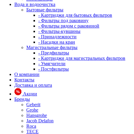
Вода и водоочистка
Бытовые фильтры
- Картриджи для бытовых фильтров
- Фильтры под раковину
- Фильтры рядом с раковиной
- Фильтры-кувшины
- Принадлежности
- Насадки на кран
Магистральные фильтры
- Предфильтры
- Картриджи для магистральных фильтров
- Умягчители
- Постфильтры
О компании
Контакты
Доставка и оплата
Акции
Бренды
Geberit
Grohe
Hansgrohe
Jacob Delafon
Roca
TECE