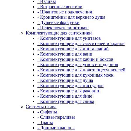
- Изливы
- Встроенные вентили
- Шланговые подключения
- Кронштейны для верхнего душа
- Душевые форсунки
- Переключатели потоков
Комплектующие для сантехники
- Комплектующие для унитазов
- Комплектующие для смесителей и кранов
- Комплектующие для инсталляций
- Комплектующие для ванн
- Комплектующие для кабин и боксов
- Комплектующие для углов и поддонов
- Комплектующие для полотенцесушителей
- Комплектующие для кухонных моек
- Комплектующие для душа
- Комплектующие для писсуаров
- Комплектующие для раковин
- Комплектующие для биде
- Комплектующие для слива
Системы слива
- Сифоны
- Сливы-переливы
- Трапы
- Донные клапаны