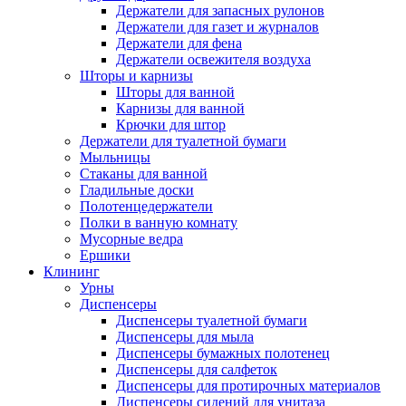
Держатели для запасных рулонов
Держатели для газет и журналов
Держатели для фена
Держатели освежителя воздуха
Шторы и карнизы
Шторы для ванной
Карнизы для ванной
Крючки для штор
Держатели для туалетной бумаги
Мыльницы
Стаканы для ванной
Гладильные доски
Полотенцедержатели
Полки в ванную комнату
Мусорные ведра
Ершики
Клининг
Урны
Диспенсеры
Диспенсеры туалетной бумаги
Диспенсеры для мыла
Диспенсеры бумажных полотенец
Диспенсеры для салфеток
Диспенсеры для протирочных материалов
Диспенсеры сидений для унитаза