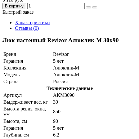
В корзину
Быстрый заказ
Характеристики
Отзывы (0)
Люк настенный Revizor Алюклик-М 30x90
Бренд
Revizor
Гарантия
5 лет
Коллекция
Алюклик-М
Модель
Алюклик-М
Страна
Россия
Технические данные
Артикул
АКМ3090
Выдерживает вес, кг
30
Высота ревиз. окна,
850
мм
Высота, см
90
Гарантия
5 лет
Глубина, см
6.2