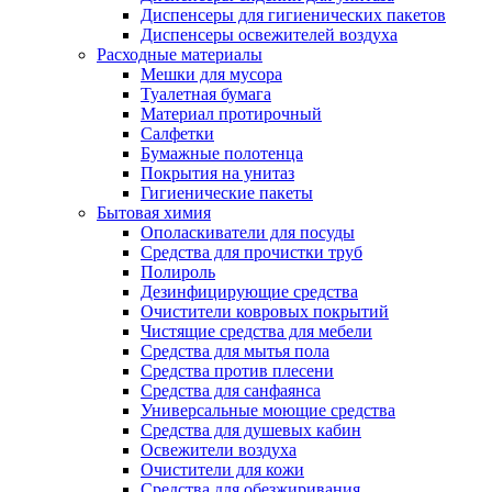
Диспенсеры для гигиенических пакетов
Диспенсеры освежителей воздуха
Расходные материалы
Мешки для мусора
Туалетная бумага
Материал протирочный
Салфетки
Бумажные полотенца
Покрытия на унитаз
Гигиенические пакеты
Бытовая химия
Ополаскиватели для посуды
Средства для прочистки труб
Полироль
Дезинфицирующие средства
Очистители ковровых покрытий
Чистящие средства для мебели
Средства для мытья пола
Средства против плесени
Средства для санфаянса
Универсальные моющие средства
Средства для душевых кабин
Освежители воздуха
Очистители для кожи
Средства для обезжиривания