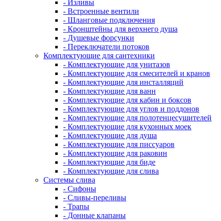
- Изливы
- Встроенные вентили
- Шланговые подключения
- Кронштейны для верхнего душа
- Душевые форсунки
- Переключатели потоков
Комплектующие для сантехники
- Комплектующие для унитазов
- Комплектующие для смесителей и кранов
- Комплектующие для инсталляций
- Комплектующие для ванн
- Комплектующие для кабин и боксов
- Комплектующие для углов и поддонов
- Комплектующие для полотенцесушителей
- Комплектующие для кухонных моек
- Комплектующие для душа
- Комплектующие для писсуаров
- Комплектующие для раковин
- Комплектующие для биде
- Комплектующие для слива
Системы слива
- Сифоны
- Сливы-переливы
- Трапы
- Донные клапаны