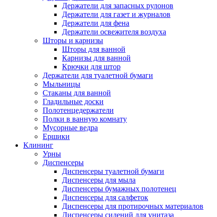
Держатели для запасных рулонов
Держатели для газет и журналов
Держатели для фена
Держатели освежителя воздуха
Шторы и карнизы
Шторы для ванной
Карнизы для ванной
Крючки для штор
Держатели для туалетной бумаги
Мыльницы
Стаканы для ванной
Гладильные доски
Полотенцедержатели
Полки в ванную комнату
Мусорные ведра
Ершики
Клининг
Урны
Диспенсеры
Диспенсеры туалетной бумаги
Диспенсеры для мыла
Диспенсеры бумажных полотенец
Диспенсеры для салфеток
Диспенсеры для протирочных материалов
Диспенсеры сидений для унитаза