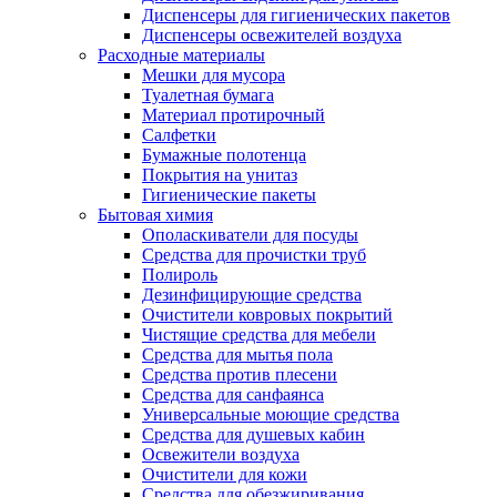
Диспенсеры для гигиенических пакетов
Диспенсеры освежителей воздуха
Расходные материалы
Мешки для мусора
Туалетная бумага
Материал протирочный
Салфетки
Бумажные полотенца
Покрытия на унитаз
Гигиенические пакеты
Бытовая химия
Ополаскиватели для посуды
Средства для прочистки труб
Полироль
Дезинфицирующие средства
Очистители ковровых покрытий
Чистящие средства для мебели
Средства для мытья пола
Средства против плесени
Средства для санфаянса
Универсальные моющие средства
Средства для душевых кабин
Освежители воздуха
Очистители для кожи
Средства для обезжиривания