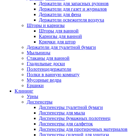
Держатели для запасных рулонов
Держатели для газет и журналов
Держатели для фена
Держатели освежителя воздуха
Шторы и карнизы
Шторы для ванной
Карнизы для ванной
Крючки для штор
Держатели для туалетной бумаги
Мыльницы
Стаканы для ванной
Гладильные доски
Полотенцедержатели
Полки в ванную комнату
Мусорные ведра
Ершики
Клининг
Урны
Диспенсеры
Диспенсеры туалетной бумаги
Диспенсеры для мыла
Диспенсеры бумажных полотенец
Диспенсеры для салфеток
Диспенсеры для протирочных материалов
Диспенсеры сидений для унитаза