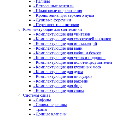
- Изливы
- Встроенные вентили
- Шланговые подключения
- Кронштейны для верхнего душа
- Душевые форсунки
- Переключатели потоков
Комплектующие для сантехники
- Комплектующие для унитазов
- Комплектующие для смесителей и кранов
- Комплектующие для инсталляций
- Комплектующие для ванн
- Комплектующие для кабин и боксов
- Комплектующие для углов и поддонов
- Комплектующие для полотенцесушителей
- Комплектующие для кухонных моек
- Комплектующие для душа
- Комплектующие для писсуаров
- Комплектующие для раковин
- Комплектующие для биде
- Комплектующие для слива
Системы слива
- Сифоны
- Сливы-переливы
- Трапы
- Донные клапаны