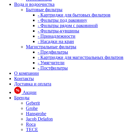
Вода и водоочистка
Бытовые фильтры
- Картриджи для бытовых фильтров
- Фильтры под раковину
- Фильтры рядом с раковиной
- Фильтры-кувшины
- Принадлежности
- Насадки на кран
Магистральные фильтры
- Предфильтры
- Картриджи для магистральных фильтров
- Умягчители
- Постфильтры
О компании
Контакты
Доставка и оплата
Акции
Бренды
Geberit
Grohe
Hansgrohe
Jacob Delafon
Roca
TECE