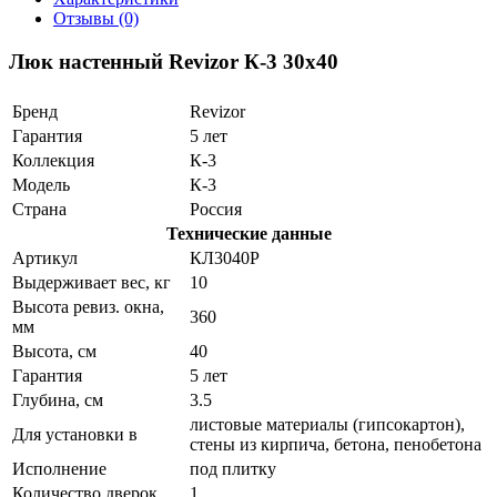
Отзывы (0)
Люк настенный Revizor К-3 30x40
Бренд
Revizor
Гарантия
5 лет
Коллекция
К-3
Модель
К-3
Страна
Россия
Технические данные
Артикул
КЛ3040Р
Выдерживает вес, кг
10
Высота ревиз. окна,
360
мм
Высота, см
40
Гарантия
5 лет
Глубина, см
3.5
листовые материалы (гипсокартон),
Для установки в
стены из кирпича, бетона, пенобетона
Исполнение
под плитку
Количество дверок
1