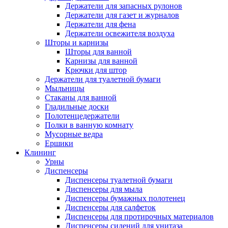
Держатели для запасных рулонов
Держатели для газет и журналов
Держатели для фена
Держатели освежителя воздуха
Шторы и карнизы
Шторы для ванной
Карнизы для ванной
Крючки для штор
Держатели для туалетной бумаги
Мыльницы
Стаканы для ванной
Гладильные доски
Полотенцедержатели
Полки в ванную комнату
Мусорные ведра
Ершики
Клининг
Урны
Диспенсеры
Диспенсеры туалетной бумаги
Диспенсеры для мыла
Диспенсеры бумажных полотенец
Диспенсеры для салфеток
Диспенсеры для протирочных материалов
Диспенсеры сидений для унитаза