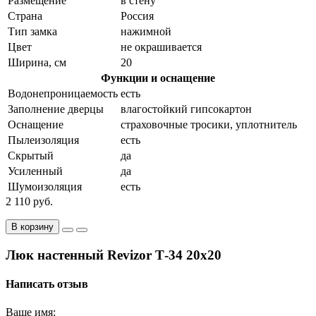
Размещение
в стену
Страна
Россия
Тип замка
нажимной
Цвет
не окрашивается
Ширина, см
20
Функции и оснащение
Водонепроницаемость
есть
Заполнение дверцы
влагостойкий гипсокартон
Оснащение
страховочные тросики, уплотнитель
Пылеизоляция
есть
Скрытый
да
Усиленный
да
Шумоизоляция
есть
2 110 руб.
В корзину
Люк настенный Revizor Т-34 20x20
Написать отзыв
Ваше имя: