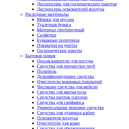
Диспенсеры для гигиенических пакетов
Диспенсеры освежителей воздуха
Расходные материалы
Мешки для мусора
Туалетная бумага
Материал протирочный
Салфетки
Бумажные полотенца
Покрытия на унитаз
Гигиенические пакеты
Бытовая химия
Ополаскиватели для посуды
Средства для прочистки труб
Полироль
Дезинфицирующие средства
Очистители ковровых покрытий
Чистящие средства для мебели
Средства для мытья пола
Средства против плесени
Средства для санфаянса
Универсальные моющие средства
Средства для душевых кабин
Освежители воздуха
Очистители для кожи
Средства для обезжиривания