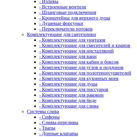
- Изливы
- Встроенные вентили
- Шланговые подключения
- Кронштейны для верхнего душа
- Душевые форсунки
- Переключатели потоков
Комплектующие для сантехники
- Комплектующие для унитазов
- Комплектующие для смесителей и кранов
- Комплектующие для инсталляций
- Комплектующие для ванн
- Комплектующие для кабин и боксов
- Комплектующие для углов и поддонов
- Комплектующие для полотенцесушителей
- Комплектующие для кухонных моек
- Комплектующие для душа
- Комплектующие для писсуаров
- Комплектующие для раковин
- Комплектующие для биде
- Комплектующие для слива
Системы слива
- Сифоны
- Сливы-переливы
- Трапы
- Донные клапаны