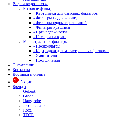
Вода и водоочистка
Бытовые фильтры
- Картриджи для бытовых фильтров
- Фильтры под раковину
- Фильтры рядом с раковиной
- Фильтры-кувшины
- Принадлежности
- Насадки на кран
Магистральные фильтры
- Предфильтры
- Картриджи для магистральных фильтров
- Умягчители
- Постфильтры
О компании
Контакты
Доставка и оплата
Акции
Бренды
Geberit
Grohe
Hansgrohe
Jacob Delafon
Roca
TECE