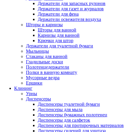
Держатели для запасных рулонов
Держатели для газет и журналов
Держатели для фена
Держатели освежителя воздуха
Шторы и карнизы
Шторы для ванной
Карнизы для ванной
Крючки для штор
Держатели для туалетной бумаги
Мыльницы
Стаканы для ванной
Гладильные доски
Полотенцедержатели
Полки в ванную комнату
Мусорные ведра
Ершики
Клининг
Урны
Диспенсеры
Диспенсеры туалетной бумаги
Диспенсеры для мыла
Диспенсеры бумажных полотенец
Диспенсеры для салфеток
Диспенсеры для протирочных материалов
Диспенсеры сидений для унитаза