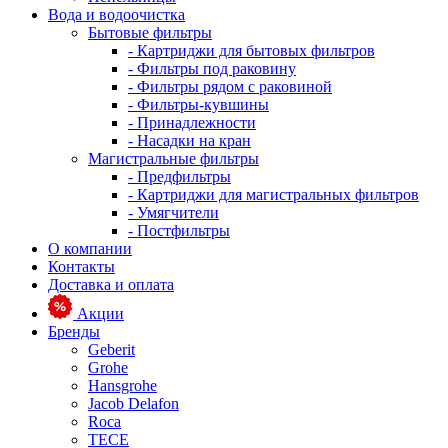
Вода и водоочистка
Бытовые фильтры
- Картриджи для бытовых фильтров
- Фильтры под раковину
- Фильтры рядом с раковиной
- Фильтры-кувшины
- Принадлежности
- Насадки на кран
Магистральные фильтры
- Предфильтры
- Картриджи для магистральных фильтров
- Умягчители
- Постфильтры
О компании
Контакты
Доставка и оплата
Акции
Бренды
Geberit
Grohe
Hansgrohe
Jacob Delafon
Roca
TECE