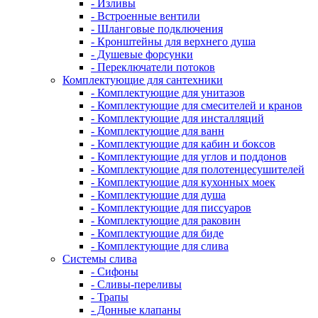
- Изливы
- Встроенные вентили
- Шланговые подключения
- Кронштейны для верхнего душа
- Душевые форсунки
- Переключатели потоков
Комплектующие для сантехники
- Комплектующие для унитазов
- Комплектующие для смесителей и кранов
- Комплектующие для инсталляций
- Комплектующие для ванн
- Комплектующие для кабин и боксов
- Комплектующие для углов и поддонов
- Комплектующие для полотенцесушителей
- Комплектующие для кухонных моек
- Комплектующие для душа
- Комплектующие для писсуаров
- Комплектующие для раковин
- Комплектующие для биде
- Комплектующие для слива
Системы слива
- Сифоны
- Сливы-переливы
- Трапы
- Донные клапаны