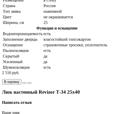
Размещение
в стену
Страна
Россия
Тип замка
нажимной
Цвет
не окрашивается
Ширина, см
25
Функции и оснащение
Водонепроницаемость
есть
Заполнение дверцы
влагостойкий гипсокартон
Оснащение
страховочные тросики, уплотнитель
Пылеизоляция
есть
Скрытый
да
Усиленный
да
Шумоизоляция
есть
2 510 руб.
В корзину
Люк настенный Revizor Т-34 25x40
Написать отзыв
Ваше имя: