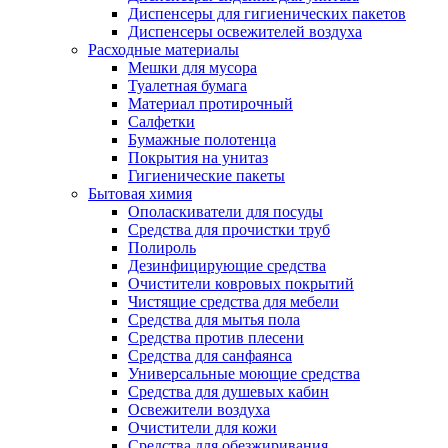
Диспенсеры для гигиенических пакетов
Диспенсеры освежителей воздуха
Расходные материалы
Мешки для мусора
Туалетная бумага
Материал протирочный
Салфетки
Бумажные полотенца
Покрытия на унитаз
Гигиенические пакеты
Бытовая химия
Ополаскиватели для посуды
Средства для прочистки труб
Полироль
Дезинфицирующие средства
Очистители ковровых покрытий
Чистящие средства для мебели
Средства для мытья пола
Средства против плесени
Средства для санфаянса
Универсальные моющие средства
Средства для душевых кабин
Освежители воздуха
Очистители для кожи
Средства для обезжиривания