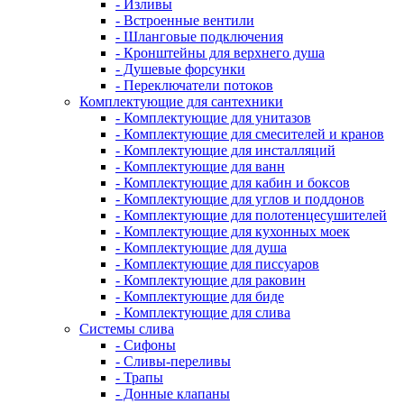
- Изливы
- Встроенные вентили
- Шланговые подключения
- Кронштейны для верхнего душа
- Душевые форсунки
- Переключатели потоков
Комплектующие для сантехники
- Комплектующие для унитазов
- Комплектующие для смесителей и кранов
- Комплектующие для инсталляций
- Комплектующие для ванн
- Комплектующие для кабин и боксов
- Комплектующие для углов и поддонов
- Комплектующие для полотенцесушителей
- Комплектующие для кухонных моек
- Комплектующие для душа
- Комплектующие для писсуаров
- Комплектующие для раковин
- Комплектующие для биде
- Комплектующие для слива
Системы слива
- Сифоны
- Сливы-переливы
- Трапы
- Донные клапаны