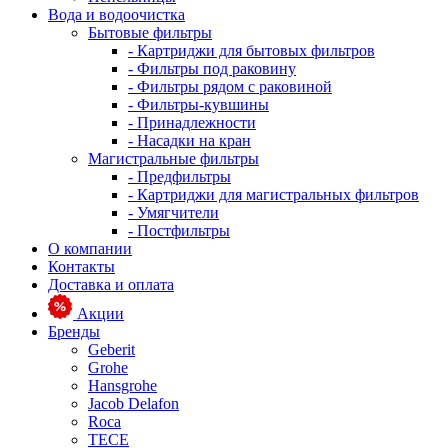
Вода и водоочистка
Бытовые фильтры
- Картриджи для бытовых фильтров
- Фильтры под раковину
- Фильтры рядом с раковиной
- Фильтры-кувшины
- Принадлежности
- Насадки на кран
Магистральные фильтры
- Предфильтры
- Картриджи для магистральных фильтров
- Умягчители
- Постфильтры
О компании
Контакты
Доставка и оплата
Акции
Бренды
Geberit
Grohe
Hansgrohe
Jacob Delafon
Roca
TECE