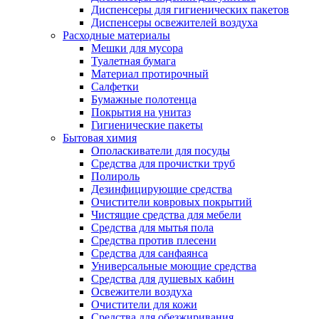
Диспенсеры для гигиенических пакетов
Диспенсеры освежителей воздуха
Расходные материалы
Мешки для мусора
Туалетная бумага
Материал протирочный
Салфетки
Бумажные полотенца
Покрытия на унитаз
Гигиенические пакеты
Бытовая химия
Ополаскиватели для посуды
Средства для прочистки труб
Полироль
Дезинфицирующие средства
Очистители ковровых покрытий
Чистящие средства для мебели
Средства для мытья пола
Средства против плесени
Средства для санфаянса
Универсальные моющие средства
Средства для душевых кабин
Освежители воздуха
Очистители для кожи
Средства для обезжиривания