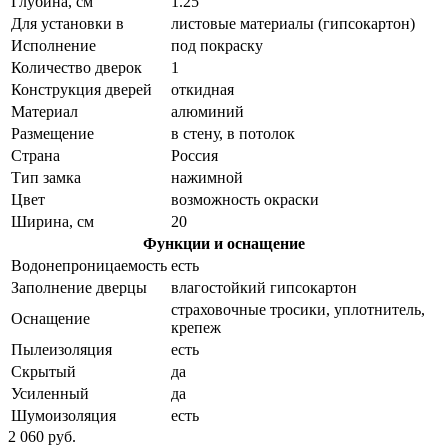
Глубина, см
1.25
Для установки в
листовые материалы (гипсокартон)
Исполнение
под покраску
Количество дверок
1
Конструкция дверей
откидная
Материал
алюминий
Размещение
в стену, в потолок
Страна
Россия
Тип замка
нажимной
Цвет
возможность окраски
Ширина, см
20
Функции и оснащение
Водонепроницаемость
есть
Заполнение дверцы
влагостойкий гипсокартон
страховочные тросики, уплотнитель,
Оснащение
крепеж
Пылеизоляция
есть
Скрытый
да
Усиленный
да
Шумоизоляция
есть
2 060 руб.