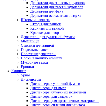
Держатели для запасных рулонов
Держатели для газет и журналов
Держатели для фена
Держатели освежителя воздуха
Шторы и карнизы
Шторы для ванной
Карнизы для ванной
Крючки для штор
Держатели для туалетной бумаги
Мыльницы
Стаканы для ванной
Гладильные доски
Полотенцедержатели
Полки в ванную комнату
Мусорные ведра
Ершики
Клининг
Урны
Диспенсеры
Диспенсеры туалетной бумаги
Диспенсеры для мыла
Диспенсеры бумажных полотенец
Диспенсеры для салфеток
Диспенсеры для протирочных материалов
Диспенсеры сидений для унитаза