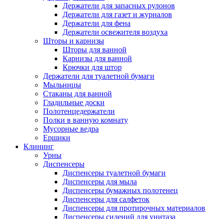
Держатели для запасных рулонов
Держатели для газет и журналов
Держатели для фена
Держатели освежителя воздуха
Шторы и карнизы
Шторы для ванной
Карнизы для ванной
Крючки для штор
Держатели для туалетной бумаги
Мыльницы
Стаканы для ванной
Гладильные доски
Полотенцедержатели
Полки в ванную комнату
Мусорные ведра
Ершики
Клининг
Урны
Диспенсеры
Диспенсеры туалетной бумаги
Диспенсеры для мыла
Диспенсеры бумажных полотенец
Диспенсеры для салфеток
Диспенсеры для протирочных материалов
Диспенсеры сидений для унитаза