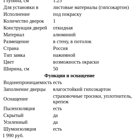
Глубина, см
1.25
Для установки в
листовые материалы (гипсокартон)
Исполнение
под покраску
Количество дверок
1
Конструкция дверей
откидная
Материал
алюминий
Размещение
в стену, в потолок
Страна
Россия
Тип замка
нажимной
Цвет
возможность окраски
Ширина, см
50
Функции и оснащение
Водонепроницаемость
есть
Заполнение дверцы
влагостойкий гипсокартон
страховочные тросики, уплотнитель,
Оснащение
крепеж
Пылеизоляция
есть
Скрытый
да
Усиленный
да
Шумоизоляция
есть
1 990 руб.