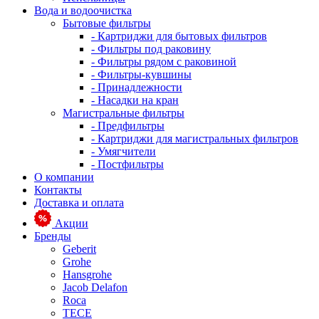
Вода и водоочистка
Бытовые фильтры
- Картриджи для бытовых фильтров
- Фильтры под раковину
- Фильтры рядом с раковиной
- Фильтры-кувшины
- Принадлежности
- Насадки на кран
Магистральные фильтры
- Предфильтры
- Картриджи для магистральных фильтров
- Умягчители
- Постфильтры
О компании
Контакты
Доставка и оплата
Акции
Бренды
Geberit
Grohe
Hansgrohe
Jacob Delafon
Roca
TECE