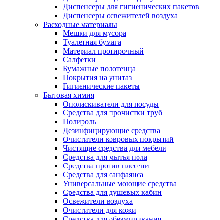
Диспенсеры для гигиенических пакетов
Диспенсеры освежителей воздуха
Расходные материалы
Мешки для мусора
Туалетная бумага
Материал протирочный
Салфетки
Бумажные полотенца
Покрытия на унитаз
Гигиенические пакеты
Бытовая химия
Ополаскиватели для посуды
Средства для прочистки труб
Полироль
Дезинфицирующие средства
Очистители ковровых покрытий
Чистящие средства для мебели
Средства для мытья пола
Средства против плесени
Средства для санфаянса
Универсальные моющие средства
Средства для душевых кабин
Освежители воздуха
Очистители для кожи
Средства для обезжиривания