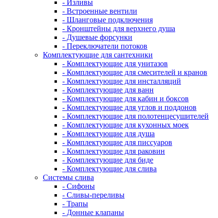
- Изливы
- Встроенные вентили
- Шланговые подключения
- Кронштейны для верхнего душа
- Душевые форсунки
- Переключатели потоков
Комплектующие для сантехники
- Комплектующие для унитазов
- Комплектующие для смесителей и кранов
- Комплектующие для инсталляций
- Комплектующие для ванн
- Комплектующие для кабин и боксов
- Комплектующие для углов и поддонов
- Комплектующие для полотенцесушителей
- Комплектующие для кухонных моек
- Комплектующие для душа
- Комплектующие для писсуаров
- Комплектующие для раковин
- Комплектующие для биде
- Комплектующие для слива
Системы слива
- Сифоны
- Сливы-переливы
- Трапы
- Донные клапаны