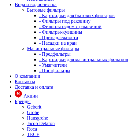
Вода и водоочистка
Бытовые фильтры
- Картриджи для бытовых фильтров
- Фильтры под раковину
- Фильтры рядом с раковиной
- Фильтры-кувшины
- Принадлежности
- Насадки на кран
Магистральные фильтры
- Предфильтры
- Картриджи для магистральных фильтров
- Умягчители
- Постфильтры
О компании
Контакты
Доставка и оплата
Акции
Бренды
Geberit
Grohe
Hansgrohe
Jacob Delafon
Roca
TECE