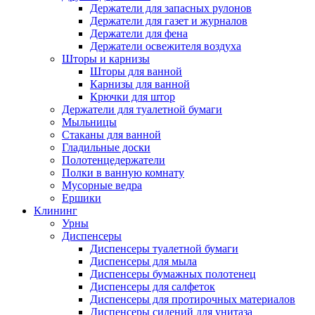
Держатели для запасных рулонов
Держатели для газет и журналов
Держатели для фена
Держатели освежителя воздуха
Шторы и карнизы
Шторы для ванной
Карнизы для ванной
Крючки для штор
Держатели для туалетной бумаги
Мыльницы
Стаканы для ванной
Гладильные доски
Полотенцедержатели
Полки в ванную комнату
Мусорные ведра
Ершики
Клининг
Урны
Диспенсеры
Диспенсеры туалетной бумаги
Диспенсеры для мыла
Диспенсеры бумажных полотенец
Диспенсеры для салфеток
Диспенсеры для протирочных материалов
Диспенсеры сидений для унитаза