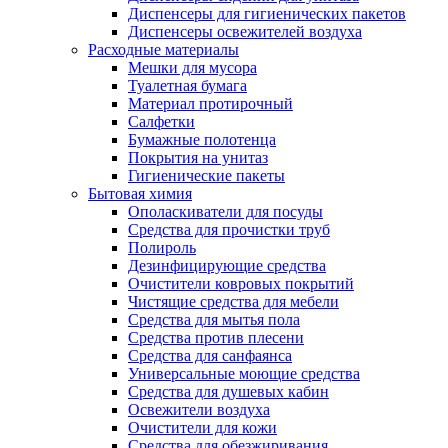
Диспенсеры для гигиенических пакетов
Диспенсеры освежителей воздуха
Расходные материалы
Мешки для мусора
Туалетная бумага
Материал протирочный
Салфетки
Бумажные полотенца
Покрытия на унитаз
Гигиенические пакеты
Бытовая химия
Ополаскиватели для посуды
Средства для прочистки труб
Полироль
Дезинфицирующие средства
Очистители ковровых покрытий
Чистящие средства для мебели
Средства для мытья пола
Средства против плесени
Средства для санфаянса
Универсальные моющие средства
Средства для душевых кабин
Освежители воздуха
Очистители для кожи
Средства для обезжиривания