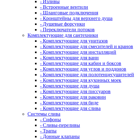
- Изливы
- Встроенные вентили
- Шланговые подключения
- Кронштейны для верхнего душа
- Душевые форсунки
- Переключатели потоков
Комплектующие для сантехники
- Комплектующие для унитазов
- Комплектующие для смесителей и кранов
- Комплектующие для инсталляций
- Комплектующие для ванн
- Комплектующие для кабин и боксов
- Комплектующие для углов и поддонов
- Комплектующие для полотенцесушителей
- Комплектующие для кухонных моек
- Комплектующие для душа
- Комплектующие для писсуаров
- Комплектующие для раковин
- Комплектующие для биде
- Комплектующие для слива
Системы слива
- Сифоны
- Сливы-переливы
- Трапы
- Донные клапаны