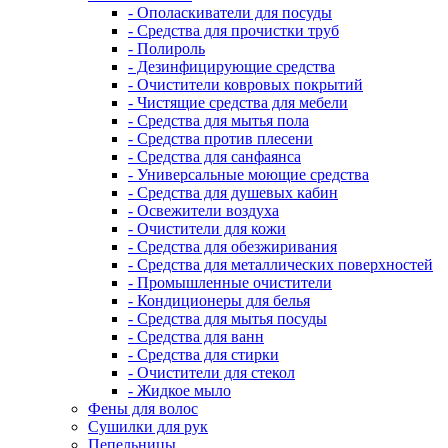
- Ополаскиватели для посуды
- Средства для прочистки труб
- Полироль
- Дезинфицирующие средства
- Очистители ковровых покрытий
- Чистящие средства для мебели
- Средства для мытья пола
- Средства против плесени
- Средства для санфаянса
- Универсальные моющие средства
- Средства для душевых кабин
- Освежители воздуха
- Очистители для кожи
- Средства для обезжиривания
- Средства для металлических поверхностей
- Промышленные очистители
- Кондиционеры для белья
- Средства для мытья посуды
- Средства для ванн
- Средства для стирки
- Очистители для стекол
- Жидкое мыло
Фены для волос
Сушилки для рук
Пепельницы