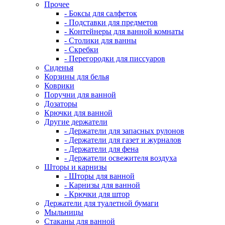
Прочее
- Боксы для салфеток
- Подставки для предметов
- Контейнеры для ванной комнаты
- Столики для ванны
- Скребки
- Перегородки для писсуаров
Сиденья
Корзины для белья
Коврики
Поручни для ванной
Дозаторы
Крючки для ванной
Другие держатели
- Держатели для запасных рулонов
- Держатели для газет и журналов
- Держатели для фена
- Держатели освежителя воздуха
Шторы и карнизы
- Шторы для ванной
- Карнизы для ванной
- Крючки для штор
Держатели для туалетной бумаги
Мыльницы
Стаканы для ванной