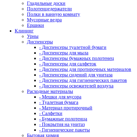
Гладильные доски
Полотенцедержатели
Полки в ванную комнату
Мусорные ведра
Ершики
Клининг
Урны
Диспенсеры
- Диспенсеры туалетной бумаги
- Диспенсеры для мыла
- Диспенсеры бумажных полотенец
- Диспенсеры для салфеток
- Диспенсеры для протирочных материалов
- Диспенсеры сидений для унитаза
- Диспенсеры для гигиенических пакетов
- Диспенсеры освежителей воздуха
Расходные материалы
- Мешки для мусора
- Туалетная бумага
- Материал протирочный
- Салфетки
- Бумажные полотенца
- Покрытия на унитаз
- Гигиенические пакеты
Бытовая химия