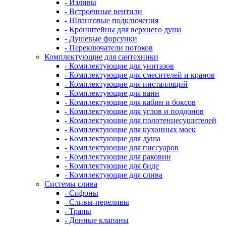
- Изливы
- Встроенные вентили
- Шланговые подключения
- Кронштейны для верхнего душа
- Душевые форсунки
- Переключатели потоков
Комплектующие для сантехники
- Комплектующие для унитазов
- Комплектующие для смесителей и кранов
- Комплектующие для инсталляций
- Комплектующие для ванн
- Комплектующие для кабин и боксов
- Комплектующие для углов и поддонов
- Комплектующие для полотенцесушителей
- Комплектующие для кухонных моек
- Комплектующие для душа
- Комплектующие для писсуаров
- Комплектующие для раковин
- Комплектующие для биде
- Комплектующие для слива
Системы слива
- Сифоны
- Сливы-переливы
- Трапы
- Донные клапаны