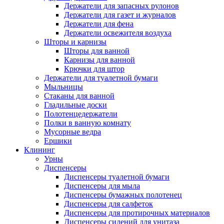
Держатели для запасных рулонов
Держатели для газет и журналов
Держатели для фена
Держатели освежителя воздуха
Шторы и карнизы
Шторы для ванной
Карнизы для ванной
Крючки для штор
Держатели для туалетной бумаги
Мыльницы
Стаканы для ванной
Гладильные доски
Полотенцедержатели
Полки в ванную комнату
Мусорные ведра
Ершики
Клининг
Урны
Диспенсеры
Диспенсеры туалетной бумаги
Диспенсеры для мыла
Диспенсеры бумажных полотенец
Диспенсеры для салфеток
Диспенсеры для протирочных материалов
Диспенсеры сидений для унитаза