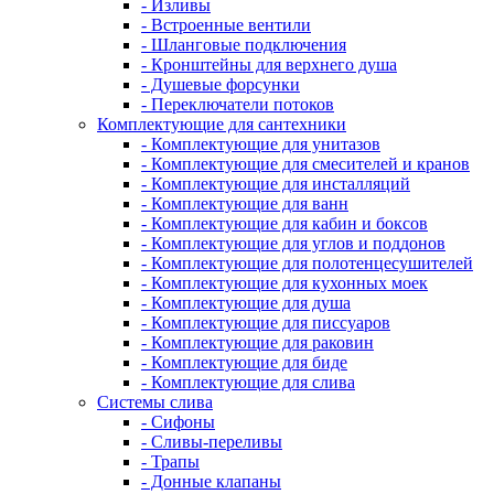
- Изливы
- Встроенные вентили
- Шланговые подключения
- Кронштейны для верхнего душа
- Душевые форсунки
- Переключатели потоков
Комплектующие для сантехники
- Комплектующие для унитазов
- Комплектующие для смесителей и кранов
- Комплектующие для инсталляций
- Комплектующие для ванн
- Комплектующие для кабин и боксов
- Комплектующие для углов и поддонов
- Комплектующие для полотенцесушителей
- Комплектующие для кухонных моек
- Комплектующие для душа
- Комплектующие для писсуаров
- Комплектующие для раковин
- Комплектующие для биде
- Комплектующие для слива
Системы слива
- Сифоны
- Сливы-переливы
- Трапы
- Донные клапаны