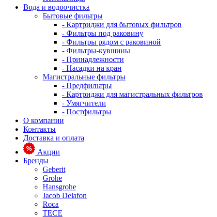
Вода и водоочистка
Бытовые фильтры
- Картриджи для бытовых фильтров
- Фильтры под раковину
- Фильтры рядом с раковиной
- Фильтры-кувшины
- Принадлежности
- Насадки на кран
Магистральные фильтры
- Предфильтры
- Картриджи для магистральных фильтров
- Умягчители
- Постфильтры
О компании
Контакты
Доставка и оплата
Акции
Бренды
Geberit
Grohe
Hansgrohe
Jacob Delafon
Roca
TECE