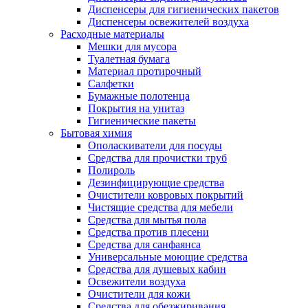
Диспенсеры для гигиенических пакетов
Диспенсеры освежителей воздуха
Расходные материалы
Мешки для мусора
Туалетная бумага
Материал протирочный
Салфетки
Бумажные полотенца
Покрытия на унитаз
Гигиенические пакеты
Бытовая химия
Ополаскиватели для посуды
Средства для прочистки труб
Полироль
Дезинфицирующие средства
Очистители ковровых покрытий
Чистящие средства для мебели
Средства для мытья пола
Средства против плесени
Средства для санфаянса
Универсальные моющие средства
Средства для душевых кабин
Освежители воздуха
Очистители для кожи
Средства для обезжиривания