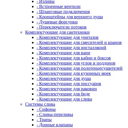
- Изливы
- Встроенные вентили
- Шланговые подключения
- Кронштейны для верхнего душа
- Душевые форсунки
- Переключатели потоков
Комплектующие для сантехники
- Комплектующие для унитазов
- Комплектующие для смесителей и кранов
- Комплектующие для инсталляций
- Комплектующие для ванн
- Комплектующие для кабин и боксов
- Комплектующие для углов и поддонов
- Комплектующие для полотенцесушителей
- Комплектующие для кухонных моек
- Комплектующие для душа
- Комплектующие для писсуаров
- Комплектующие для раковин
- Комплектующие для биде
- Комплектующие для слива
Системы слива
- Сифоны
- Сливы-переливы
- Трапы
- Донные клапаны