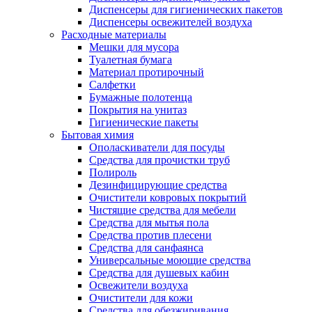
Диспенсеры для гигиенических пакетов
Диспенсеры освежителей воздуха
Расходные материалы
Мешки для мусора
Туалетная бумага
Материал протирочный
Салфетки
Бумажные полотенца
Покрытия на унитаз
Гигиенические пакеты
Бытовая химия
Ополаскиватели для посуды
Средства для прочистки труб
Полироль
Дезинфицирующие средства
Очистители ковровых покрытий
Чистящие средства для мебели
Средства для мытья пола
Средства против плесени
Средства для санфаянса
Универсальные моющие средства
Средства для душевых кабин
Освежители воздуха
Очистители для кожи
Средства для обезжиривания