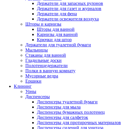
Держатели для запасных рулонов
Держатели для газет и журналов
Держатели для фена
Держатели освежителя воздуха
Шторы и карнизы
Шторы для ванной
Карнизы для ванной
Крючки для штор
Держатели для туалетной бумаги
Мыльницы
Стаканы для ванной
Гладильные доски
Полотенцедержатели
Полки в ванную комнату
Мусорные ведра
Ершики
Клининг
Урны
Диспенсеры
Диспенсеры туалетной бумаги
Диспенсеры для мыла
Диспенсеры бумажных полотенец
Диспенсеры для салфеток
Диспенсеры для протирочных материалов
Диспенсеры сидений для унитаза