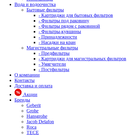
Вода и водоочистка
Бытовые фильтры
- Картриджи для бытовых фильтров
- Фильтры под раковину
- Фильтры рядом с раковиной
- Фильтры-кувшины
- Принадлежности
- Насадки на кран
Магистральные фильтры
- Предфильтры
- Картриджи для магистральных фильтров
- Умягчители
- Постфильтры
О компании
Контакты
Доставка и оплата
Акции
Бренды
Geberit
Grohe
Hansgrohe
Jacob Delafon
Roca
TECE