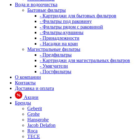
Вода и водоочистка
Бытовые фильтры
- Картриджи для бытовых фильтров
- Фильтры под раковину
- Фильтры рядом с раковиной
- Фильтры-кувшины
- Принадлежности
- Насадки на кран
Магистральные фильтры
- Предфильтры
- Картриджи для магистральных фильтров
- Умягчители
- Постфильтры
О компании
Контакты
Доставка и оплата
Акции
Бренды
Geberit
Grohe
Hansgrohe
Jacob Delafon
Roca
TECE