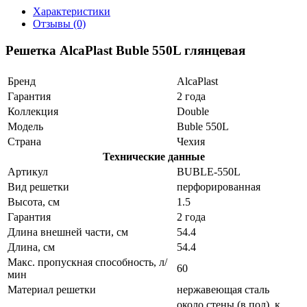
Характеристики
Отзывы (0)
Решетка AlcaPlast Buble 550L глянцевая
Бренд
AlcaPlast
Гарантия
2 года
Коллекция
Double
Модель
Buble 550L
Страна
Чехия
Технические данные
Артикул
BUBLE-550L
Вид решетки
перфорированная
Высота, см
1.5
Гарантия
2 года
Длина внешней части, см
54.4
Длина, см
54.4
Макс. пропускная способность, л/
60
мин
Материал решетки
нержавеющая сталь
около стены (в пол), к