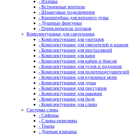
- Изливы
- Встроенные вентили
- Шланговые подключения
- Кронштейны для верхнего душа
- Душевые форсунки
- Переключатели потоков
Комплектующие для сантехники
- Комплектующие для унитазов
- Комплектующие для смесителей и кранов
- Комплектующие для инсталляций
- Комплектующие для ванн
- Комплектующие для кабин и боксов
- Комплектующие для углов и поддонов
- Комплектующие для полотенцесушителей
- Комплектующие для кухонных моек
- Комплектующие для душа
- Комплектующие для писсуаров
- Комплектующие для раковин
- Комплектующие для биде
- Комплектующие для слива
Системы слива
- Сифоны
- Сливы-переливы
- Трапы
- Донные клапаны