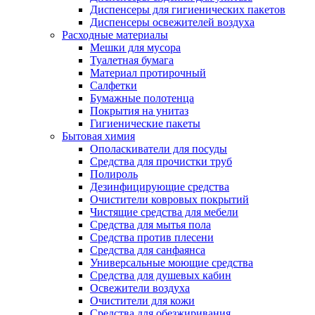
Диспенсеры для гигиенических пакетов
Диспенсеры освежителей воздуха
Расходные материалы
Мешки для мусора
Туалетная бумага
Материал протирочный
Салфетки
Бумажные полотенца
Покрытия на унитаз
Гигиенические пакеты
Бытовая химия
Ополаскиватели для посуды
Средства для прочистки труб
Полироль
Дезинфицирующие средства
Очистители ковровых покрытий
Чистящие средства для мебели
Средства для мытья пола
Средства против плесени
Средства для санфаянса
Универсальные моющие средства
Средства для душевых кабин
Освежители воздуха
Очистители для кожи
Средства для обезжиривания