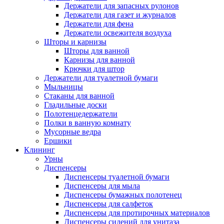
Держатели для запасных рулонов
Держатели для газет и журналов
Держатели для фена
Держатели освежителя воздуха
Шторы и карнизы
Шторы для ванной
Карнизы для ванной
Крючки для штор
Держатели для туалетной бумаги
Мыльницы
Стаканы для ванной
Гладильные доски
Полотенцедержатели
Полки в ванную комнату
Мусорные ведра
Ершики
Клининг
Урны
Диспенсеры
Диспенсеры туалетной бумаги
Диспенсеры для мыла
Диспенсеры бумажных полотенец
Диспенсеры для салфеток
Диспенсеры для протирочных материалов
Диспенсеры сидений для унитаза