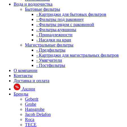
Вода и водоочистка
Бытовые фильтры
- Картриджи для бытовых фильтров
- Фильтры под раковину
- Фильтры рядом с раковиной
- Фильтры-кувшины
- Принадлежности
- Насадки на кран
Магистральные фильтры
- Предфильтры
- Картриджи для магистральных фильтров
- Умягчители
- Постфильтры
О компании
Контакты
Доставка и оплата
Акции
Бренды
Geberit
Grohe
Hansgrohe
Jacob Delafon
Roca
TECE