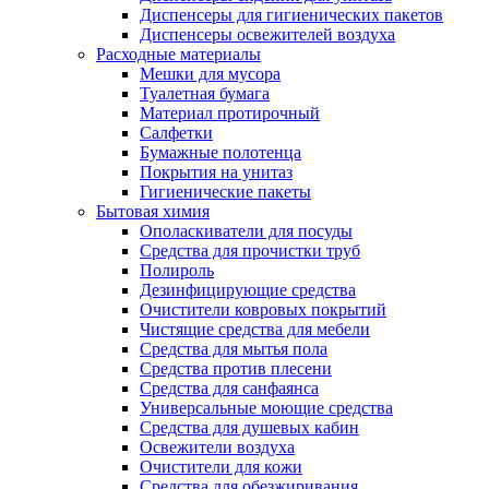
Диспенсеры для гигиенических пакетов
Диспенсеры освежителей воздуха
Расходные материалы
Мешки для мусора
Туалетная бумага
Материал протирочный
Салфетки
Бумажные полотенца
Покрытия на унитаз
Гигиенические пакеты
Бытовая химия
Ополаскиватели для посуды
Средства для прочистки труб
Полироль
Дезинфицирующие средства
Очистители ковровых покрытий
Чистящие средства для мебели
Средства для мытья пола
Средства против плесени
Средства для санфаянса
Универсальные моющие средства
Средства для душевых кабин
Освежители воздуха
Очистители для кожи
Средства для обезжиривания