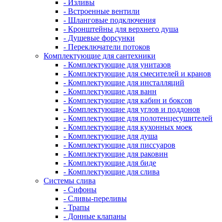
- Изливы
- Встроенные вентили
- Шланговые подключения
- Кронштейны для верхнего душа
- Душевые форсунки
- Переключатели потоков
Комплектующие для сантехники
- Комплектующие для унитазов
- Комплектующие для смесителей и кранов
- Комплектующие для инсталляций
- Комплектующие для ванн
- Комплектующие для кабин и боксов
- Комплектующие для углов и поддонов
- Комплектующие для полотенцесушителей
- Комплектующие для кухонных моек
- Комплектующие для душа
- Комплектующие для писсуаров
- Комплектующие для раковин
- Комплектующие для биде
- Комплектующие для слива
Системы слива
- Сифоны
- Сливы-переливы
- Трапы
- Донные клапаны