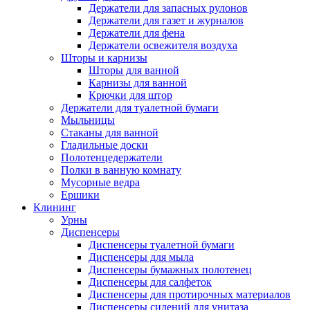
Держатели для запасных рулонов
Держатели для газет и журналов
Держатели для фена
Держатели освежителя воздуха
Шторы и карнизы
Шторы для ванной
Карнизы для ванной
Крючки для штор
Держатели для туалетной бумаги
Мыльницы
Стаканы для ванной
Гладильные доски
Полотенцедержатели
Полки в ванную комнату
Мусорные ведра
Ершики
Клининг
Урны
Диспенсеры
Диспенсеры туалетной бумаги
Диспенсеры для мыла
Диспенсеры бумажных полотенец
Диспенсеры для салфеток
Диспенсеры для протирочных материалов
Диспенсеры сидений для унитаза