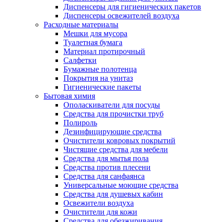
Диспенсеры для гигиенических пакетов
Диспенсеры освежителей воздуха
Расходные материалы
Мешки для мусора
Туалетная бумага
Материал протирочный
Салфетки
Бумажные полотенца
Покрытия на унитаз
Гигиенические пакеты
Бытовая химия
Ополаскиватели для посуды
Средства для прочистки труб
Полироль
Дезинфицирующие средства
Очистители ковровых покрытий
Чистящие средства для мебели
Средства для мытья пола
Средства против плесени
Средства для санфаянса
Универсальные моющие средства
Средства для душевых кабин
Освежители воздуха
Очистители для кожи
Средства для обезжиривания