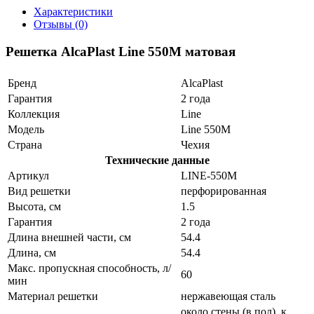
Характеристики
Отзывы (0)
Решетка AlcaPlast Line 550M матовая
Бренд
AlcaPlast
Гарантия
2 года
Коллекция
Line
Модель
Line 550M
Страна
Чехия
Технические данные
Артикул
LINE-550M
Вид решетки
перфорированная
Высота, см
1.5
Гарантия
2 года
Длина внешней части, см
54.4
Длина, см
54.4
Макс. пропускная способность, л/
60
мин
Материал решетки
нержавеющая сталь
около стены (в пол), к