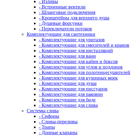
- Изливы
- Встроенные вентили
- Шланговые подключения
- Кронштейны для верхнего душа
- Душевые форсунки
- Переключатели потоков
Комплектующие для сантехники
- Комплектующие для унитазов
- Комплектующие для смесителей и кранов
- Комплектующие для инсталляций
- Комплектующие для ванн
- Комплектующие для кабин и боксов
- Комплектующие для углов и поддонов
- Комплектующие для полотенцесушителей
- Комплектующие для кухонных моек
- Комплектующие для душа
- Комплектующие для писсуаров
- Комплектующие для раковин
- Комплектующие для биде
- Комплектующие для слива
Системы слива
- Сифоны
- Сливы-переливы
- Трапы
- Донные клапаны