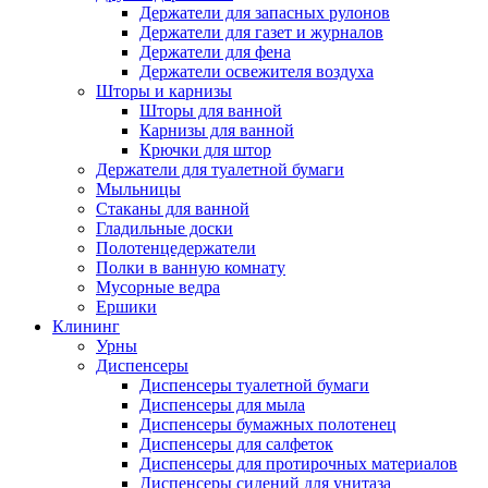
Держатели для запасных рулонов
Держатели для газет и журналов
Держатели для фена
Держатели освежителя воздуха
Шторы и карнизы
Шторы для ванной
Карнизы для ванной
Крючки для штор
Держатели для туалетной бумаги
Мыльницы
Стаканы для ванной
Гладильные доски
Полотенцедержатели
Полки в ванную комнату
Мусорные ведра
Ершики
Клининг
Урны
Диспенсеры
Диспенсеры туалетной бумаги
Диспенсеры для мыла
Диспенсеры бумажных полотенец
Диспенсеры для салфеток
Диспенсеры для протирочных материалов
Диспенсеры сидений для унитаза