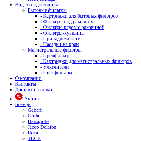
Вода и водоочистка
Бытовые фильтры
- Картриджи для бытовых фильтров
- Фильтры под раковину
- Фильтры рядом с раковиной
- Фильтры-кувшины
- Принадлежности
- Насадки на кран
Магистральные фильтры
- Предфильтры
- Картриджи для магистральных фильтров
- Умягчители
- Постфильтры
О компании
Контакты
Доставка и оплата
Акции
Бренды
Geberit
Grohe
Hansgrohe
Jacob Delafon
Roca
TECE