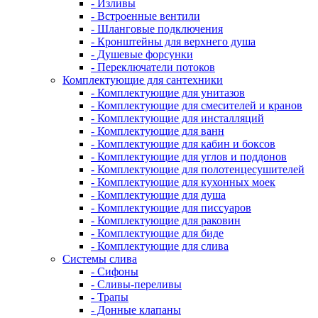
- Изливы
- Встроенные вентили
- Шланговые подключения
- Кронштейны для верхнего душа
- Душевые форсунки
- Переключатели потоков
Комплектующие для сантехники
- Комплектующие для унитазов
- Комплектующие для смесителей и кранов
- Комплектующие для инсталляций
- Комплектующие для ванн
- Комплектующие для кабин и боксов
- Комплектующие для углов и поддонов
- Комплектующие для полотенцесушителей
- Комплектующие для кухонных моек
- Комплектующие для душа
- Комплектующие для писсуаров
- Комплектующие для раковин
- Комплектующие для биде
- Комплектующие для слива
Системы слива
- Сифоны
- Сливы-переливы
- Трапы
- Донные клапаны