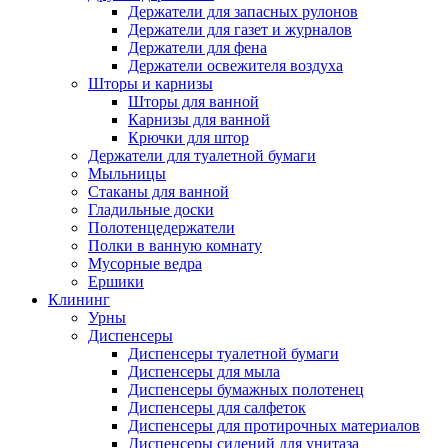
Держатели для запасных рулонов
Держатели для газет и журналов
Держатели для фена
Держатели освежителя воздуха
Шторы и карнизы
Шторы для ванной
Карнизы для ванной
Крючки для штор
Держатели для туалетной бумаги
Мыльницы
Стаканы для ванной
Гладильные доски
Полотенцедержатели
Полки в ванную комнату
Мусорные ведра
Ершики
Клининг
Урны
Диспенсеры
Диспенсеры туалетной бумаги
Диспенсеры для мыла
Диспенсеры бумажных полотенец
Диспенсеры для салфеток
Диспенсеры для протирочных материалов
Диспенсеры сидений для унитаза