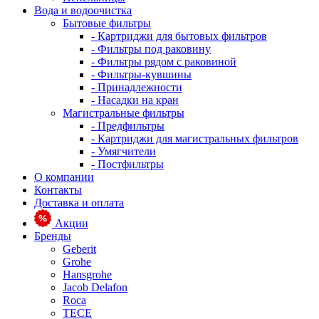
Вода и водоочистка
Бытовые фильтры
- Картриджи для бытовых фильтров
- Фильтры под раковину
- Фильтры рядом с раковиной
- Фильтры-кувшины
- Принадлежности
- Насадки на кран
Магистральные фильтры
- Предфильтры
- Картриджи для магистральных фильтров
- Умягчители
- Постфильтры
О компании
Контакты
Доставка и оплата
Акции
Бренды
Geberit
Grohe
Hansgrohe
Jacob Delafon
Roca
TECE