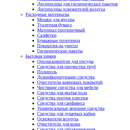
Диспенсеры для гигиенических пакетов
Диспенсеры освежителей воздуха
Расходные материалы
Мешки для мусора
Туалетная бумага
Материал протирочный
Салфетки
Бумажные полотенца
Покрытия на унитаз
Гигиенические пакеты
Бытовая химия
Ополаскиватели для посуды
Средства для прочистки труб
Полироль
Дезинфицирующие средства
Очистители ковровых покрытий
Чистящие средства для мебели
Средства для мытья пола
Средства против плесени
Средства для санфаянса
Универсальные моющие средства
Средства для душевых кабин
Освежители воздуха
Очистители для кожи
Средства для обезжиривания