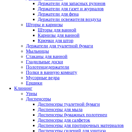
Держатели для запасных рулонов
Держатели для газет и журналов
Держатели для фена
Держатели освежителя воздуха
Шторы и карнизы
Шторы для ванной
Карнизы для ванной
Крючки для штор
Держатели для туалетной бумаги
Мыльницы
Стаканы для ванной
Гладильные доски
Полотенцедержатели
Полки в ванную комнату
Мусорные ведра
Ершики
Клининг
Урны
Диспенсеры
Диспенсеры туалетной бумаги
Диспенсеры для мыла
Диспенсеры бумажных полотенец
Диспенсеры для салфеток
Диспенсеры для протирочных материалов
Диспенсеры сидений для унитаза