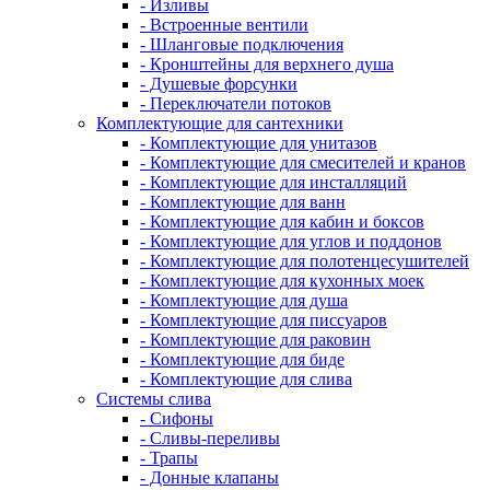
- Изливы
- Встроенные вентили
- Шланговые подключения
- Кронштейны для верхнего душа
- Душевые форсунки
- Переключатели потоков
Комплектующие для сантехники
- Комплектующие для унитазов
- Комплектующие для смесителей и кранов
- Комплектующие для инсталляций
- Комплектующие для ванн
- Комплектующие для кабин и боксов
- Комплектующие для углов и поддонов
- Комплектующие для полотенцесушителей
- Комплектующие для кухонных моек
- Комплектующие для душа
- Комплектующие для писсуаров
- Комплектующие для раковин
- Комплектующие для биде
- Комплектующие для слива
Системы слива
- Сифоны
- Сливы-переливы
- Трапы
- Донные клапаны