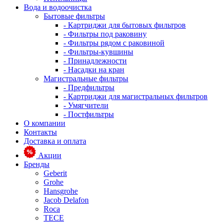
Вода и водоочистка
Бытовые фильтры
- Картриджи для бытовых фильтров
- Фильтры под раковину
- Фильтры рядом с раковиной
- Фильтры-кувшины
- Принадлежности
- Насадки на кран
Магистральные фильтры
- Предфильтры
- Картриджи для магистральных фильтров
- Умягчители
- Постфильтры
О компании
Контакты
Доставка и оплата
Акции
Бренды
Geberit
Grohe
Hansgrohe
Jacob Delafon
Roca
TECE