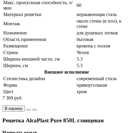
Макс. пропускная способность, л/
60
мин
Материал решетки
нержавеющая сталь
около стены (в пол), к
Монтаж
стене
Назначение
для душевых лотков
Область применения
бытовая
Размещение
вровень с полом
Страна
Чехия
Ширина внешней части, см
5.3
Ширина, см
5.3
Внешнее исполнение
Стилистика дизайна
современный стиль
Форма
прямоугольная
Цвет
хром
7 369 руб.
В корзину
Решетка AlcaPlast Pure 850L глянцевая
Написать отзыв