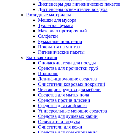
Диспенсеры для гигиенических пакетов
Диспенсеры освежителей воздуха
Расходные материалы
Мешки для мусора
Туалетная бумага
Материал протирочный
Салфетки
Бумажные полотенца
Покрытия на унитаз
Гигиенические пакеты
Бытовая химия
Ополаскиватели для посуды
Средства для прочистки труб
Полироль
Дезинфицирующие средства
Очистители ковровых покрытий
Чистящие средства для мебели
Средства для мытья пола
Средства против плесени
Средства для санфаянса
Универсальные моющие средства
Средства для душевых кабин
Освежители воздуха
Очистители для кожи
Средства для обезжиривания