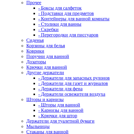
Прочее
- Боксы для салфеток
- Подставки для предметов
- Контейнеры для ванной комнаты
- Столики для ванны
- Скребки
- Перегородки для писсуаров
Сиденья
Корзины для белья
Коврики
Поручни для ванной
Дозаторы
Крючки для ванной
Другие держатели
- Держатели для запасных рулонов
- Держатели для газет и журналов
- Держатели для фена
- Держатели освежителя воздуха
Шторы и карнизы
- Шторы для ванной
- Карнизы для ванной
- Крючки для штор
Держатели для туалетной бумаги
Мыльницы
Стаканы для ванной