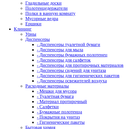
Гладильные доски
Полотенцедержатели
Полки в ванную комнату
Мусорные ведра
Ершики
Клининг
Урны
Диспенсеры
- Диспенсеры туалетной бумаги
- Диспенсеры для мыла
- Диспенсеры бумажных полотенец
- Диспенсеры для салфеток
- Диспенсеры для протирочных материалов
- Диспенсеры сидений для унитаза
- Диспенсеры для гигиенических пакетов
- Диспенсеры освежителей воздуха
Расходные материалы
- Мешки для мусора
- Туалетная бумага
- Материал протирочный
- Салфетки
- Бумажные полотенца
- Покрытия на унитаз
- Гигиенические пакеты
Бытовая химия