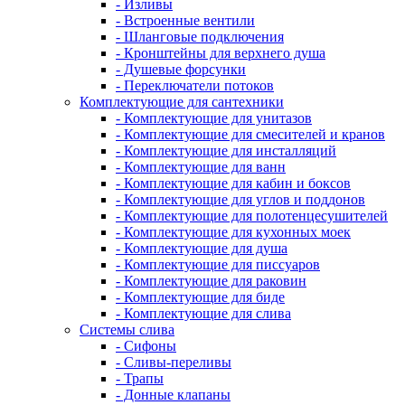
- Изливы
- Встроенные вентили
- Шланговые подключения
- Кронштейны для верхнего душа
- Душевые форсунки
- Переключатели потоков
Комплектующие для сантехники
- Комплектующие для унитазов
- Комплектующие для смесителей и кранов
- Комплектующие для инсталляций
- Комплектующие для ванн
- Комплектующие для кабин и боксов
- Комплектующие для углов и поддонов
- Комплектующие для полотенцесушителей
- Комплектующие для кухонных моек
- Комплектующие для душа
- Комплектующие для писсуаров
- Комплектующие для раковин
- Комплектующие для биде
- Комплектующие для слива
Системы слива
- Сифоны
- Сливы-переливы
- Трапы
- Донные клапаны