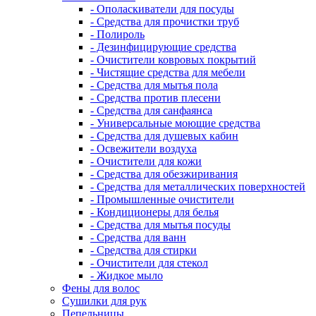
- Ополаскиватели для посуды
- Средства для прочистки труб
- Полироль
- Дезинфицирующие средства
- Очистители ковровых покрытий
- Чистящие средства для мебели
- Средства для мытья пола
- Средства против плесени
- Средства для санфаянса
- Универсальные моющие средства
- Средства для душевых кабин
- Освежители воздуха
- Очистители для кожи
- Средства для обезжиривания
- Средства для металлических поверхностей
- Промышленные очистители
- Кондиционеры для белья
- Средства для мытья посуды
- Средства для ванн
- Средства для стирки
- Очистители для стекол
- Жидкое мыло
Фены для волос
Сушилки для рук
Пепельницы