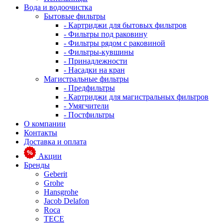
Вода и водоочистка
Бытовые фильтры
- Картриджи для бытовых фильтров
- Фильтры под раковину
- Фильтры рядом с раковиной
- Фильтры-кувшины
- Принадлежности
- Насадки на кран
Магистральные фильтры
- Предфильтры
- Картриджи для магистральных фильтров
- Умягчители
- Постфильтры
О компании
Контакты
Доставка и оплата
Акции
Бренды
Geberit
Grohe
Hansgrohe
Jacob Delafon
Roca
TECE