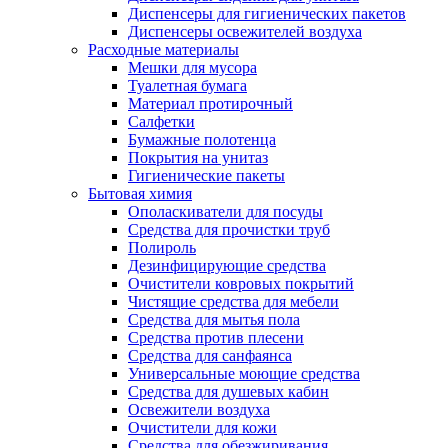
Диспенсеры для гигиенических пакетов
Диспенсеры освежителей воздуха
Расходные материалы
Мешки для мусора
Туалетная бумага
Материал протирочный
Салфетки
Бумажные полотенца
Покрытия на унитаз
Гигиенические пакеты
Бытовая химия
Ополаскиватели для посуды
Средства для прочистки труб
Полироль
Дезинфицирующие средства
Очистители ковровых покрытий
Чистящие средства для мебели
Средства для мытья пола
Средства против плесени
Средства для санфаянса
Универсальные моющие средства
Средства для душевых кабин
Освежители воздуха
Очистители для кожи
Средства для обезжиривания