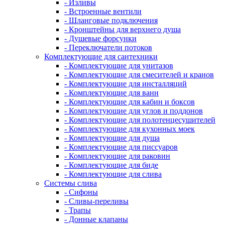
- Изливы
- Встроенные вентили
- Шланговые подключения
- Кронштейны для верхнего душа
- Душевые форсунки
- Переключатели потоков
Комплектующие для сантехники
- Комплектующие для унитазов
- Комплектующие для смесителей и кранов
- Комплектующие для инсталляций
- Комплектующие для ванн
- Комплектующие для кабин и боксов
- Комплектующие для углов и поддонов
- Комплектующие для полотенцесушителей
- Комплектующие для кухонных моек
- Комплектующие для душа
- Комплектующие для писсуаров
- Комплектующие для раковин
- Комплектующие для биде
- Комплектующие для слива
Системы слива
- Сифоны
- Сливы-переливы
- Трапы
- Донные клапаны