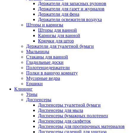
Держатели для запасных рулонов
Держатели для газет и журналов
Держатели для фена
Держатели освежителя воздуха
Шторы и карнизы
Шторы для ванной
Карнизы для ванной
Крючки для штор
Держатели для туалетной бумаги
Мыльницы
Стаканы для ванной
Гладильные доски
Полотенцедержатели
Полки в ванную комнату
Мусорные ведра
Ершики
Клининг
Урны
Диспенсеры
Диспенсеры туалетной бумаги
Диспенсеры для мыла
Диспенсеры бумажных полотенец
Диспенсеры для салфеток
Диспенсеры для протирочных материалов
Диспенсеры сидений для унитаза