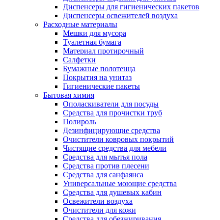
Диспенсеры для гигиенических пакетов
Диспенсеры освежителей воздуха
Расходные материалы
Мешки для мусора
Туалетная бумага
Материал протирочный
Салфетки
Бумажные полотенца
Покрытия на унитаз
Гигиенические пакеты
Бытовая химия
Ополаскиватели для посуды
Средства для прочистки труб
Полироль
Дезинфицирующие средства
Очистители ковровых покрытий
Чистящие средства для мебели
Средства для мытья пола
Средства против плесени
Средства для санфаянса
Универсальные моющие средства
Средства для душевых кабин
Освежители воздуха
Очистители для кожи
Средства для обезжиривания