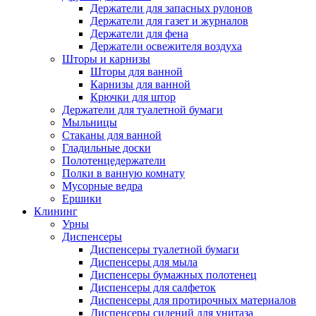
Держатели для запасных рулонов
Держатели для газет и журналов
Держатели для фена
Держатели освежителя воздуха
Шторы и карнизы
Шторы для ванной
Карнизы для ванной
Крючки для штор
Держатели для туалетной бумаги
Мыльницы
Стаканы для ванной
Гладильные доски
Полотенцедержатели
Полки в ванную комнату
Мусорные ведра
Ершики
Клининг
Урны
Диспенсеры
Диспенсеры туалетной бумаги
Диспенсеры для мыла
Диспенсеры бумажных полотенец
Диспенсеры для салфеток
Диспенсеры для протирочных материалов
Диспенсеры сидений для унитаза