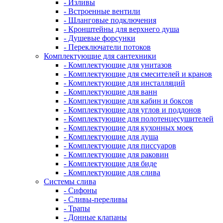
- Изливы
- Встроенные вентили
- Шланговые подключения
- Кронштейны для верхнего душа
- Душевые форсунки
- Переключатели потоков
Комплектующие для сантехники
- Комплектующие для унитазов
- Комплектующие для смесителей и кранов
- Комплектующие для инсталляций
- Комплектующие для ванн
- Комплектующие для кабин и боксов
- Комплектующие для углов и поддонов
- Комплектующие для полотенцесушителей
- Комплектующие для кухонных моек
- Комплектующие для душа
- Комплектующие для писсуаров
- Комплектующие для раковин
- Комплектующие для биде
- Комплектующие для слива
Системы слива
- Сифоны
- Сливы-переливы
- Трапы
- Донные клапаны