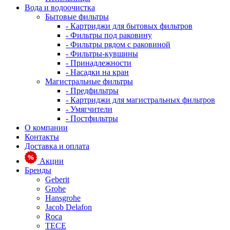
Вода и водоочистка
Бытовые фильтры
- Картриджи для бытовых фильтров
- Фильтры под раковину
- Фильтры рядом с раковиной
- Фильтры-кувшины
- Принадлежности
- Насадки на кран
Магистральные фильтры
- Предфильтры
- Картриджи для магистральных фильтров
- Умягчители
- Постфильтры
О компании
Контакты
Доставка и оплата
Акции
Бренды
Geberit
Grohe
Hansgrohe
Jacob Delafon
Roca
TECE