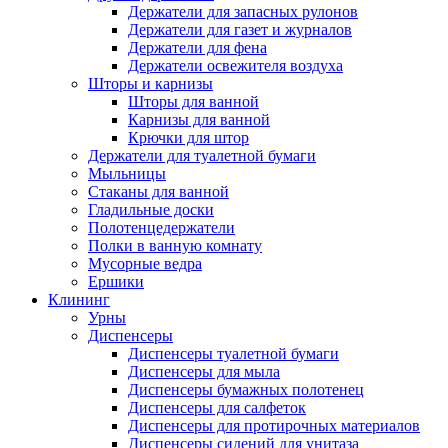
Держатели для запасных рулонов
Держатели для газет и журналов
Держатели для фена
Держатели освежителя воздуха
Шторы и карнизы
Шторы для ванной
Карнизы для ванной
Крючки для штор
Держатели для туалетной бумаги
Мыльницы
Стаканы для ванной
Гладильные доски
Полотенцедержатели
Полки в ванную комнату
Мусорные ведра
Ершики
Клининг
Урны
Диспенсеры
Диспенсеры туалетной бумаги
Диспенсеры для мыла
Диспенсеры бумажных полотенец
Диспенсеры для салфеток
Диспенсеры для протирочных материалов
Диспенсеры сидений для унитаза