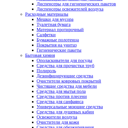
Диспенсеры для гигиенических пакетов
Диспенсеры освежителей воздуха
Расходные материалы
Мешки для мусора
Туалетная бумага
Материал протирочный
Салфетки
Бумажные полотенца
Покрытия на унитаз
Гигиенические пакеты
Бытовая химия
Ополаскиватели для посуды
Средства для прочистки труб
Полироль
Дезинфицирующие средства
Очистители ковровых покрытий
Чистящие средства для мебели
Средства для мытья пола
Средства против плесени
Средства для санфаянса
Универсальные моющие средства
Средства для душевых кабин
Освежители воздуха
Очистители для кожи
Средства для обезжиривания