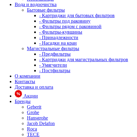
Вода и водоочистка
Бытовые фильтры
- Картриджи для бытовых фильтров
- Фильтры под раковину
- Фильтры рядом с раковиной
- Фильтры-кувшины
- Принадлежности
- Насадки на кран
Магистральные фильтры
- Предфильтры
- Картриджи для магистральных фильтров
- Умягчители
- Постфильтры
О компании
Контакты
Доставка и оплата
Акции
Бренды
Geberit
Grohe
Hansgrohe
Jacob Delafon
Roca
TECE