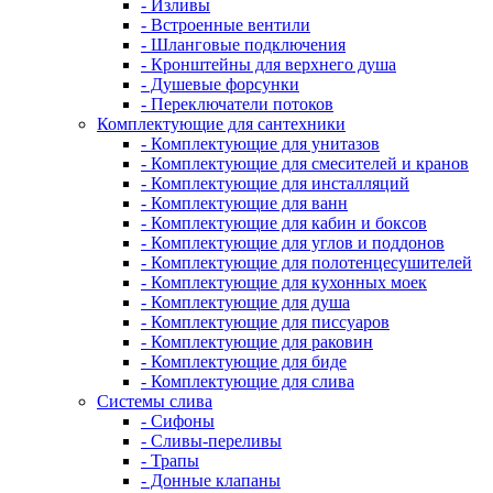
- Изливы
- Встроенные вентили
- Шланговые подключения
- Кронштейны для верхнего душа
- Душевые форсунки
- Переключатели потоков
Комплектующие для сантехники
- Комплектующие для унитазов
- Комплектующие для смесителей и кранов
- Комплектующие для инсталляций
- Комплектующие для ванн
- Комплектующие для кабин и боксов
- Комплектующие для углов и поддонов
- Комплектующие для полотенцесушителей
- Комплектующие для кухонных моек
- Комплектующие для душа
- Комплектующие для писсуаров
- Комплектующие для раковин
- Комплектующие для биде
- Комплектующие для слива
Системы слива
- Сифоны
- Сливы-переливы
- Трапы
- Донные клапаны