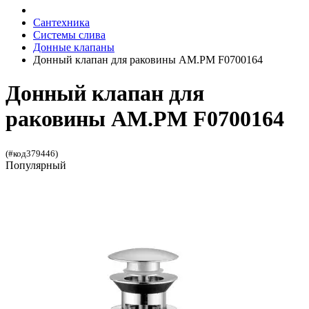
Сантехника
Системы слива
Донные клапаны
Донный клапан для раковины AM.PM F0700164
Донный клапан для
раковины AM.PM F0700164
(#код379446)
Популярный