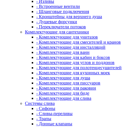
- Изливы
- Встроенные вентили
- Шланговые подключения
- Кронштейны для верхнего душа
- Душевые форсунки
- Переключатели потоков
Комплектующие для сантехники
- Комплектующие для унитазов
- Комплектующие для смесителей и кранов
- Комплектующие для инсталляций
- Комплектующие для ванн
- Комплектующие для кабин и боксов
- Комплектующие для углов и поддонов
- Комплектующие для полотенцесушителей
- Комплектующие для кухонных моек
- Комплектующие для душа
- Комплектующие для писсуаров
- Комплектующие для раковин
- Комплектующие для биде
- Комплектующие для слива
Системы слива
- Сифоны
- Сливы-переливы
- Трапы
- Донные клапаны