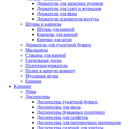
Держатели для запасных рулонов
Держатели для газет и журналов
Держатели для фена
Держатели освежителя воздуха
Шторы и карнизы
Шторы для ванной
Карнизы для ванной
Крючки для штор
Держатели для туалетной бумаги
Мыльницы
Стаканы для ванной
Гладильные доски
Полотенцедержатели
Полки в ванную комнату
Мусорные ведра
Ершики
Клининг
Урны
Диспенсеры
Диспенсеры туалетной бумаги
Диспенсеры для мыла
Диспенсеры бумажных полотенец
Диспенсеры для салфеток
Диспенсеры для протирочных материалов
Диспенсеры сидений для унитаза