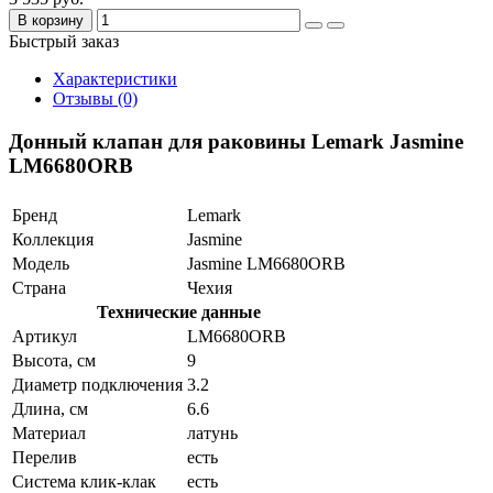
В корзину
Быстрый заказ
Характеристики
Отзывы (0)
Донный клапан для раковины Lemark Jasmine
LM6680ORB
Бренд
Lemark
Коллекция
Jasmine
Модель
Jasmine LM6680ORB
Страна
Чехия
Технические данные
Артикул
LM6680ORB
Высота, см
9
Диаметр подключения
3.2
Длина, см
6.6
Материал
латунь
Перелив
есть
Система клик-клак
есть