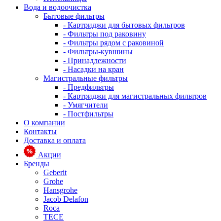
Вода и водоочистка
Бытовые фильтры
- Картриджи для бытовых фильтров
- Фильтры под раковину
- Фильтры рядом с раковиной
- Фильтры-кувшины
- Принадлежности
- Насадки на кран
Магистральные фильтры
- Предфильтры
- Картриджи для магистральных фильтров
- Умягчители
- Постфильтры
О компании
Контакты
Доставка и оплата
Акции
Бренды
Geberit
Grohe
Hansgrohe
Jacob Delafon
Roca
TECE