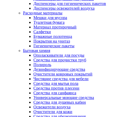
Диспенсеры для гигиенических пакетов
Диспенсеры освежителей воздуха
Расходные материалы
Мешки для мусора
Туалетная бумага
Материал протирочный
Салфетки
Бумажные полотенца
Покрытия на унитаз
Гигиенические пакеты
Бытовая химия
Ополаскиватели для посуды
Средства для прочистки труб
Полироль
Дезинфицирующие средства
Очистители ковровых покрытий
Чистящие средства для мебели
Средства для мытья пола
Средства против плесени
Средства для санфаянса
Универсальные моющие средства
Средства для душевых кабин
Освежители воздуха
Очистители для кожи
Средства для обезжиривания