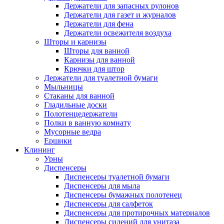
Держатели для запасных рулонов
Держатели для газет и журналов
Держатели для фена
Держатели освежителя воздуха
Шторы и карнизы
Шторы для ванной
Карнизы для ванной
Крючки для штор
Держатели для туалетной бумаги
Мыльницы
Стаканы для ванной
Гладильные доски
Полотенцедержатели
Полки в ванную комнату
Мусорные ведра
Ершики
Клининг
Урны
Диспенсеры
Диспенсеры туалетной бумаги
Диспенсеры для мыла
Диспенсеры бумажных полотенец
Диспенсеры для салфеток
Диспенсеры для протирочных материалов
Диспенсеры сидений для унитаза