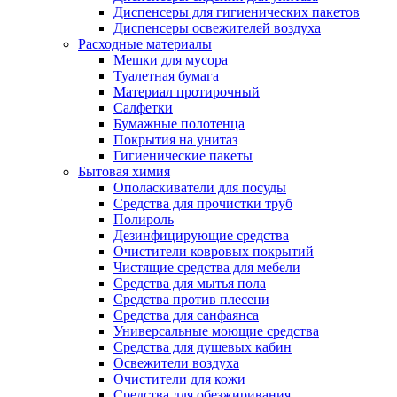
Диспенсеры для гигиенических пакетов
Диспенсеры освежителей воздуха
Расходные материалы
Мешки для мусора
Туалетная бумага
Материал протирочный
Салфетки
Бумажные полотенца
Покрытия на унитаз
Гигиенические пакеты
Бытовая химия
Ополаскиватели для посуды
Средства для прочистки труб
Полироль
Дезинфицирующие средства
Очистители ковровых покрытий
Чистящие средства для мебели
Средства для мытья пола
Средства против плесени
Средства для санфаянса
Универсальные моющие средства
Средства для душевых кабин
Освежители воздуха
Очистители для кожи
Средства для обезжиривания