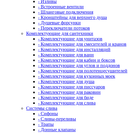
- Изливы
- Встроенные вентили
- Шланговые подключения
- Кронштейны для верхнего душа
- Душевые форсунки
- Переключатели потоков
Комплектующие для сантехники
- Комплектующие для унитазов
- Комплектующие для смесителей и кранов
- Комплектующие для инсталляций
- Комплектующие для ванн
- Комплектующие для кабин и боксов
- Комплектующие для углов и поддонов
- Комплектующие для полотенцесушителей
- Комплектующие для кухонных моек
- Комплектующие для душа
- Комплектующие для писсуаров
- Комплектующие для раковин
- Комплектующие для биде
- Комплектующие для слива
Системы слива
- Сифоны
- Сливы-переливы
- Трапы
- Донные клапаны