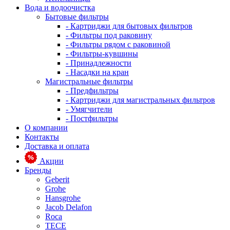
Вода и водоочистка
Бытовые фильтры
- Картриджи для бытовых фильтров
- Фильтры под раковину
- Фильтры рядом с раковиной
- Фильтры-кувшины
- Принадлежности
- Насадки на кран
Магистральные фильтры
- Предфильтры
- Картриджи для магистральных фильтров
- Умягчители
- Постфильтры
О компании
Контакты
Доставка и оплата
Акции
Бренды
Geberit
Grohe
Hansgrohe
Jacob Delafon
Roca
TECE