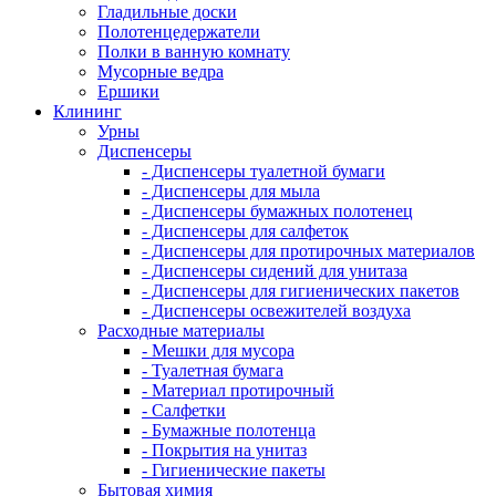
Гладильные доски
Полотенцедержатели
Полки в ванную комнату
Мусорные ведра
Ершики
Клининг
Урны
Диспенсеры
- Диспенсеры туалетной бумаги
- Диспенсеры для мыла
- Диспенсеры бумажных полотенец
- Диспенсеры для салфеток
- Диспенсеры для протирочных материалов
- Диспенсеры сидений для унитаза
- Диспенсеры для гигиенических пакетов
- Диспенсеры освежителей воздуха
Расходные материалы
- Мешки для мусора
- Туалетная бумага
- Материал протирочный
- Салфетки
- Бумажные полотенца
- Покрытия на унитаз
- Гигиенические пакеты
Бытовая химия