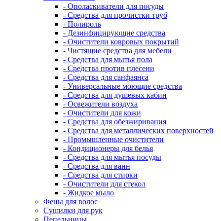
- Ополаскиватели для посуды
- Средства для прочистки труб
- Полироль
- Дезинфицирующие средства
- Очистители ковровых покрытий
- Чистящие средства для мебели
- Средства для мытья пола
- Средства против плесени
- Средства для санфаянса
- Универсальные моющие средства
- Средства для душевых кабин
- Освежители воздуха
- Очистители для кожи
- Средства для обезжиривания
- Средства для металлических поверхностей
- Промышленные очистители
- Кондиционеры для белья
- Средства для мытья посуды
- Средства для ванн
- Средства для стирки
- Очистители для стекол
- Жидкое мыло
Фены для волос
Сушилки для рук
Пепельницы