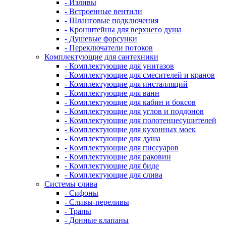
- Изливы
- Встроенные вентили
- Шланговые подключения
- Кронштейны для верхнего душа
- Душевые форсунки
- Переключатели потоков
Комплектующие для сантехники
- Комплектующие для унитазов
- Комплектующие для смесителей и кранов
- Комплектующие для инсталляций
- Комплектующие для ванн
- Комплектующие для кабин и боксов
- Комплектующие для углов и поддонов
- Комплектующие для полотенцесушителей
- Комплектующие для кухонных моек
- Комплектующие для душа
- Комплектующие для писсуаров
- Комплектующие для раковин
- Комплектующие для биде
- Комплектующие для слива
Системы слива
- Сифоны
- Сливы-переливы
- Трапы
- Донные клапаны