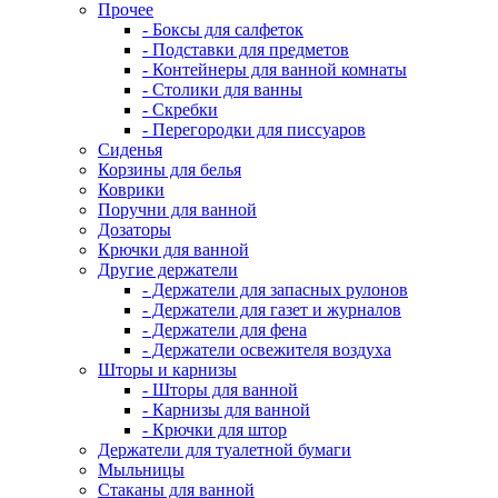
Прочее
- Боксы для салфеток
- Подставки для предметов
- Контейнеры для ванной комнаты
- Столики для ванны
- Скребки
- Перегородки для писсуаров
Сиденья
Корзины для белья
Коврики
Поручни для ванной
Дозаторы
Крючки для ванной
Другие держатели
- Держатели для запасных рулонов
- Держатели для газет и журналов
- Держатели для фена
- Держатели освежителя воздуха
Шторы и карнизы
- Шторы для ванной
- Карнизы для ванной
- Крючки для штор
Держатели для туалетной бумаги
Мыльницы
Стаканы для ванной