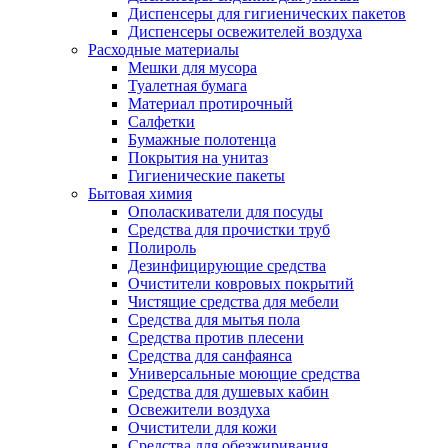
Диспенсеры для гигиенических пакетов
Диспенсеры освежителей воздуха
Расходные материалы
Мешки для мусора
Туалетная бумага
Материал протирочный
Салфетки
Бумажные полотенца
Покрытия на унитаз
Гигиенические пакеты
Бытовая химия
Ополаскиватели для посуды
Средства для прочистки труб
Полироль
Дезинфицирующие средства
Очистители ковровых покрытий
Чистящие средства для мебели
Средства для мытья пола
Средства против плесени
Средства для санфаянса
Универсальные моющие средства
Средства для душевых кабин
Освежители воздуха
Очистители для кожи
Средства для обезжиривания