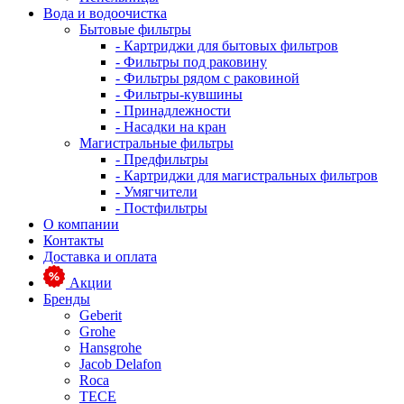
Вода и водоочистка
Бытовые фильтры
- Картриджи для бытовых фильтров
- Фильтры под раковину
- Фильтры рядом с раковиной
- Фильтры-кувшины
- Принадлежности
- Насадки на кран
Магистральные фильтры
- Предфильтры
- Картриджи для магистральных фильтров
- Умягчители
- Постфильтры
О компании
Контакты
Доставка и оплата
Акции
Бренды
Geberit
Grohe
Hansgrohe
Jacob Delafon
Roca
TECE