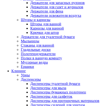
Держатели для запасных рулонов
Держатели для газет и журналов
Держатели для фена
Держатели освежителя воздуха
Шторы и карнизы
Шторы для ванной
Карнизы для ванной
Крючки для штор
Держатели для туалетной бумаги
Мыльницы
Стаканы для ванной
Гладильные доски
Полотенцедержатели
Полки в ванную комнату
Мусорные ведра
Ершики
Клининг
Урны
Диспенсеры
Диспенсеры туалетной бумаги
Диспенсеры для мыла
Диспенсеры бумажных полотенец
Диспенсеры для салфеток
Диспенсеры для протирочных материалов
Диспенсеры сидений для унитаза