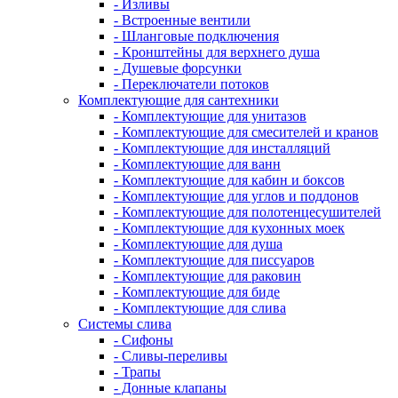
- Изливы
- Встроенные вентили
- Шланговые подключения
- Кронштейны для верхнего душа
- Душевые форсунки
- Переключатели потоков
Комплектующие для сантехники
- Комплектующие для унитазов
- Комплектующие для смесителей и кранов
- Комплектующие для инсталляций
- Комплектующие для ванн
- Комплектующие для кабин и боксов
- Комплектующие для углов и поддонов
- Комплектующие для полотенцесушителей
- Комплектующие для кухонных моек
- Комплектующие для душа
- Комплектующие для писсуаров
- Комплектующие для раковин
- Комплектующие для биде
- Комплектующие для слива
Системы слива
- Сифоны
- Сливы-переливы
- Трапы
- Донные клапаны