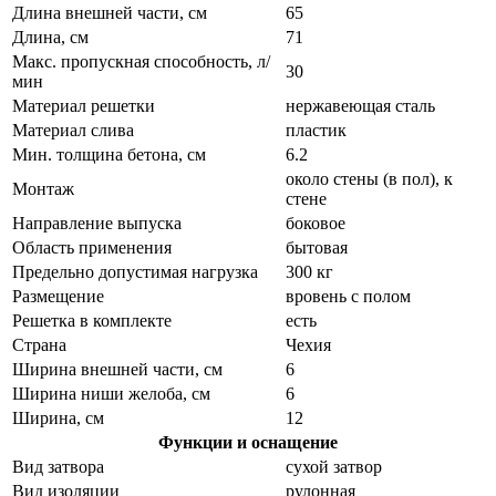
Длина внешней части, см
65
Длина, см
71
Макс. пропускная способность, л/
30
мин
Материал решетки
нержавеющая сталь
Материал слива
пластик
Мин. толщина бетона, см
6.2
около стены (в пол), к
Монтаж
стене
Направление выпуска
боковое
Область применения
бытовая
Предельно допустимая нагрузка
300 кг
Размещение
вровень с полом
Решетка в комплекте
есть
Страна
Чехия
Ширина внешней части, см
6
Ширина ниши желоба, см
6
Ширина, см
12
Функции и оснащение
Вид затвора
сухой затвор
Вид изоляции
рулонная