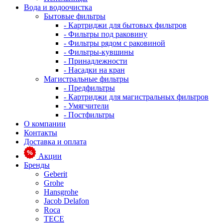
Вода и водоочистка
Бытовые фильтры
- Картриджи для бытовых фильтров
- Фильтры под раковину
- Фильтры рядом с раковиной
- Фильтры-кувшины
- Принадлежности
- Насадки на кран
Магистральные фильтры
- Предфильтры
- Картриджи для магистральных фильтров
- Умягчители
- Постфильтры
О компании
Контакты
Доставка и оплата
Акции
Бренды
Geberit
Grohe
Hansgrohe
Jacob Delafon
Roca
TECE