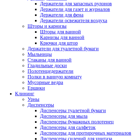
Держатели для запасных рулонов
Держатели для газет и журналов
Держатели для фена
Держатели освежителя воздуха
Шторы и карнизы
Шторы для ванной
Карнизы для ванной
Крючки для штор
Держатели для туалетной бумаги
Мыльницы
Стаканы для ванной
Гладильные доски
Полотенцедержатели
Полки в ванную комнату
Мусорные ведра
Ершики
Клининг
Урны
Диспенсеры
Диспенсеры туалетной бумаги
Диспенсеры для мыла
Диспенсеры бумажных полотенец
Диспенсеры для салфеток
Диспенсеры для протирочных материалов
Диспенсеры сидений для унитаза