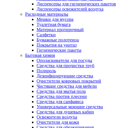
Диспенсеры для гигиенических пакетов
Диспенсеры освежителей воздуха
Расходные материалы
Мешки для мусора
Туалетная бумага
Материал протирочный
Салфетки
Бумажные полотенца
Покрытия на унитаз
Гигиенические пакеты
Бытовая химия
Ополаскиватели для посуды
Средства для прочистки труб
Полироль
Дезинфицирующие средства
Очистители ковровых покрытий
Чистящие средства для мебели
Средства для мытья пола
Средства против плесени
Средства для санфаянса
Универсальные моющие средства
Средства для душевых кабин
Освежители воздуха
Очистители для кожи
Средства для обезжиривания