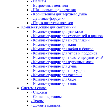
- Изливы
- Встроенные вентили
- Шланговые подключения
- Кронштейны для верхнего душа
- Душевые форсунки
- Переключатели потоков
Комплектующие для сантехники
- Комплектующие для унитазов
- Комплектующие для смесителей и кранов
- Комплектующие для инсталляций
- Комплектующие для ванн
- Комплектующие для кабин и боксов
- Комплектующие для углов и поддонов
- Комплектующие для полотенцесушителей
- Комплектующие для кухонных моек
- Комплектующие для душа
- Комплектующие для писсуаров
- Комплектующие для раковин
- Комплектующие для биде
- Комплектующие для слива
Системы слива
- Сифоны
- Сливы-переливы
- Трапы
- Донные клапаны