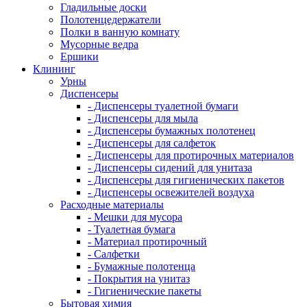
Гладильные доски
Полотенцедержатели
Полки в ванную комнату
Мусорные ведра
Ершики
Клининг
Урны
Диспенсеры
- Диспенсеры туалетной бумаги
- Диспенсеры для мыла
- Диспенсеры бумажных полотенец
- Диспенсеры для салфеток
- Диспенсеры для протирочных материалов
- Диспенсеры сидений для унитаза
- Диспенсеры для гигиенических пакетов
- Диспенсеры освежителей воздуха
Расходные материалы
- Мешки для мусора
- Туалетная бумага
- Материал протирочный
- Салфетки
- Бумажные полотенца
- Покрытия на унитаз
- Гигиенические пакеты
Бытовая химия