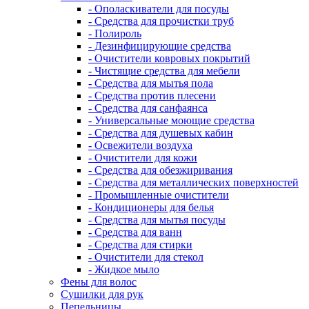
- Ополаскиватели для посуды
- Средства для прочистки труб
- Полироль
- Дезинфицирующие средства
- Очистители ковровых покрытий
- Чистящие средства для мебели
- Средства для мытья пола
- Средства против плесени
- Средства для санфаянса
- Универсальные моющие средства
- Средства для душевых кабин
- Освежители воздуха
- Очистители для кожи
- Средства для обезжиривания
- Средства для металлических поверхностей
- Промышленные очистители
- Кондиционеры для белья
- Средства для мытья посуды
- Средства для ванн
- Средства для стирки
- Очистители для стекол
- Жидкое мыло
Фены для волос
Сушилки для рук
Пепельницы