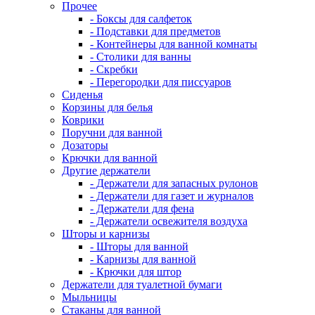
Прочее
- Боксы для салфеток
- Подставки для предметов
- Контейнеры для ванной комнаты
- Столики для ванны
- Скребки
- Перегородки для писсуаров
Сиденья
Корзины для белья
Коврики
Поручни для ванной
Дозаторы
Крючки для ванной
Другие держатели
- Держатели для запасных рулонов
- Держатели для газет и журналов
- Держатели для фена
- Держатели освежителя воздуха
Шторы и карнизы
- Шторы для ванной
- Карнизы для ванной
- Крючки для штор
Держатели для туалетной бумаги
Мыльницы
Стаканы для ванной