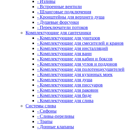
- Изливы
- Встроенные вентили
- Шланговые подключения
- Кронштейны для верхнего душа
- Душевые форсунки
- Переключатели потоков
Комплектующие для сантехники
- Комплектующие для унитазов
- Комплектующие для смесителей и кранов
- Комплектующие для инсталляций
- Комплектующие для ванн
- Комплектующие для кабин и боксов
- Комплектующие для углов и поддонов
- Комплектующие для полотенцесушителей
- Комплектующие для кухонных моек
- Комплектующие для душа
- Комплектующие для писсуаров
- Комплектующие для раковин
- Комплектующие для биде
- Комплектующие для слива
Системы слива
- Сифоны
- Сливы-переливы
- Трапы
- Донные клапаны