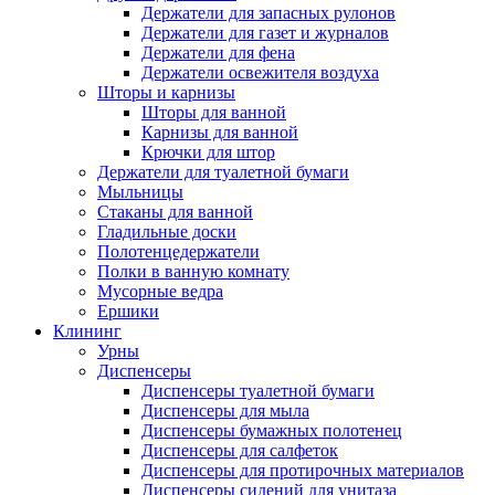
Держатели для запасных рулонов
Держатели для газет и журналов
Держатели для фена
Держатели освежителя воздуха
Шторы и карнизы
Шторы для ванной
Карнизы для ванной
Крючки для штор
Держатели для туалетной бумаги
Мыльницы
Стаканы для ванной
Гладильные доски
Полотенцедержатели
Полки в ванную комнату
Мусорные ведра
Ершики
Клининг
Урны
Диспенсеры
Диспенсеры туалетной бумаги
Диспенсеры для мыла
Диспенсеры бумажных полотенец
Диспенсеры для салфеток
Диспенсеры для протирочных материалов
Диспенсеры сидений для унитаза