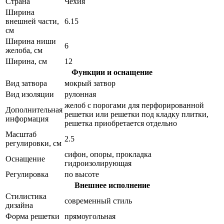
Страна
Чехия
Ширина
внешней части,
6.15
см
Ширина ниши
6
желоба, см
Ширина, см
12
Функции и оснащение
Вид затвора
мокрый затвор
Вид изоляции
рулонная
желоб с порогами для перфорированной
Дополнительная
решетки или решетки под кладку плитки,
информация
решетка приобретается отдельно
Масштаб
2.5
регулировки, см
сифон, опоры, прокладка
Оснащение
гидроизолирующая
Регулировка
по высоте
Внешнее исполнение
Стилистика
современный стиль
дизайна
Форма решетки
прямоугольная