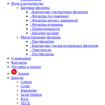
Вода и водоочистка
Бытовые фильтры
- Картриджи для бытовых фильтров
- Фильтры под раковину
- Фильтры рядом с раковиной
- Фильтры-кувшины
- Принадлежности
- Насадки на кран
Магистральные фильтры
- Предфильтры
- Картриджи для магистральных фильтров
- Умягчители
- Постфильтры
О компании
Контакты
Доставка и оплата
Акции
Бренды
Geberit
Grohe
Hansgrohe
Jacob Delafon
Roca
TECE