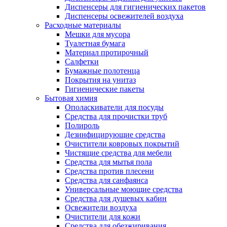
Диспенсеры для гигиенических пакетов
Диспенсеры освежителей воздуха
Расходные материалы
Мешки для мусора
Туалетная бумага
Материал протирочный
Салфетки
Бумажные полотенца
Покрытия на унитаз
Гигиенические пакеты
Бытовая химия
Ополаскиватели для посуды
Средства для прочистки труб
Полироль
Дезинфицирующие средства
Очистители ковровых покрытий
Чистящие средства для мебели
Средства для мытья пола
Средства против плесени
Средства для санфаянса
Универсальные моющие средства
Средства для душевых кабин
Освежители воздуха
Очистители для кожи
Средства для обезжиривания