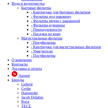
Вода и водоочистка
Бытовые фильтры
- Картриджи для бытовых фильтров
- Фильтры под раковину
- Фильтры рядом с раковиной
- Фильтры-кувшины
- Принадлежности
- Насадки на кран
Магистральные фильтры
- Предфильтры
- Картриджи для магистральных фильтров
- Умягчители
- Постфильтры
О компании
Контакты
Доставка и оплата
Акции
Бренды
Geberit
Grohe
Hansgrohe
Jacob Delafon
Roca
TECE