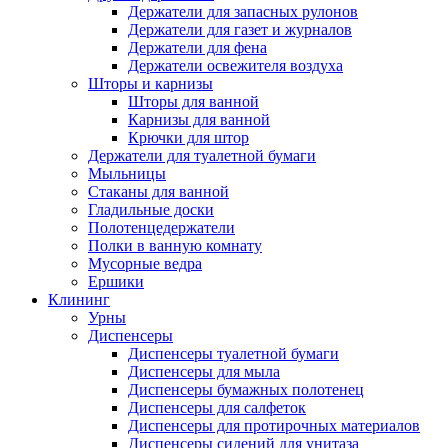
Держатели для запасных рулонов
Держатели для газет и журналов
Держатели для фена
Держатели освежителя воздуха
Шторы и карнизы
Шторы для ванной
Карнизы для ванной
Крючки для штор
Держатели для туалетной бумаги
Мыльницы
Стаканы для ванной
Гладильные доски
Полотенцедержатели
Полки в ванную комнату
Мусорные ведра
Ершики
Клининг
Урны
Диспенсеры
Диспенсеры туалетной бумаги
Диспенсеры для мыла
Диспенсеры бумажных полотенец
Диспенсеры для салфеток
Диспенсеры для протирочных материалов
Диспенсеры сидений для унитаза