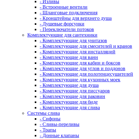
- Изливы
- Встроенные вентили
- Шланговые подключения
- Кронштейны для верхнего душа
- Душевые форсунки
- Переключатели потоков
Комплектующие для сантехники
- Комплектующие для унитазов
- Комплектующие для смесителей и кранов
- Комплектующие для инсталляций
- Комплектующие для ванн
- Комплектующие для кабин и боксов
- Комплектующие для углов и поддонов
- Комплектующие для полотенцесушителей
- Комплектующие для кухонных моек
- Комплектующие для душа
- Комплектующие для писсуаров
- Комплектующие для раковин
- Комплектующие для биде
- Комплектующие для слива
Системы слива
- Сифоны
- Сливы-переливы
- Трапы
- Донные клапаны