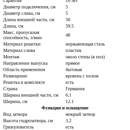
Гарантия
10 лет
Диаметр подключения, см
5
Диаметр слива, см
5
Длина внешней части, см
50
Длина, см
59.5
Макс. пропускная
48
способность, л/мин
Материал решетки
нержавеющая сталь
Материал слива
пластик
Монтаж
около стены (в пол)
Направление выпуска
прямое
Область применения
бытовая
Размещение
вровень с полом
Решетка в комплекте
есть
Страна
Германия
Ширина внешней части, см
6.1
Ширина, см
12.1
Функции и оснащение
Вид затвора
мокрый затвор
Высота гидрозатвора, см
3.2
Грязеуловитель
есть