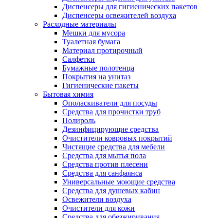
Диспенсеры для гигиенических пакетов
Диспенсеры освежителей воздуха
Расходные материалы
Мешки для мусора
Туалетная бумага
Материал протирочный
Салфетки
Бумажные полотенца
Покрытия на унитаз
Гигиенические пакеты
Бытовая химия
Ополаскиватели для посуды
Средства для прочистки труб
Полироль
Дезинфицирующие средства
Очистители ковровых покрытий
Чистящие средства для мебели
Средства для мытья пола
Средства против плесени
Средства для санфаянса
Универсальные моющие средства
Средства для душевых кабин
Освежители воздуха
Очистители для кожи
Средства для обезжиривания